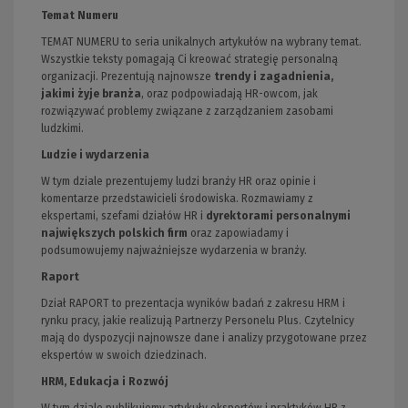
Temat Numeru
TEMAT NUMERU to seria unikalnych artykułów na wybrany temat.
Wszystkie teksty pomagają Ci kreować strategię personalną
organizacji. Prezentują najnowsze
trendy i zagadnienia,
jakimi żyje branża
, oraz podpowiadają HR-owcom, jak
rozwiązywać problemy związane z zarządzaniem zasobami
ludzkimi.
Ludzie i wydarzenia
W tym dziale prezentujemy ludzi branży HR oraz opinie i
komentarze przedstawicieli środowiska. Rozmawiamy z
ekspertami, szefami działów HR i
dyrektorami personalnymi
największych polskich firm
oraz zapowiadamy i
podsumowujemy najważniejsze wydarzenia w branży.
Raport
Dział RAPORT to prezentacja wyników badań z zakresu HRM i
rynku pracy, jakie realizują Partnerzy Personelu Plus. Czytelnicy
mają do dyspozycji najnowsze dane i analizy przygotowane przez
ekspertów w swoich dziedzinach.
HRM, Edukacja i Rozwój
W tym dziale publikujemy artykuły ekspertów i praktyków HR z