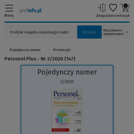
0
Menu
Zaloguj
Ulubione
Koszyk
Wyszukiwanie
Szukaj
zaawansowane
Pojedynczy numer
Promocja!
Personel Plus - Nr 2/2020 (147)
Pojedynczy numer
2/2020
(Link
do
innej
strony)