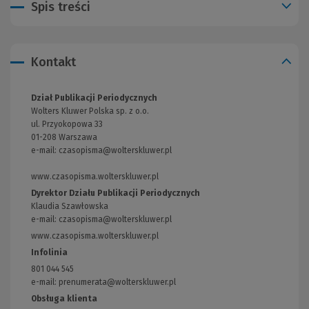
Spis treści
Kontakt
Dział Publikacji Periodycznych
Wolters Kluwer Polska sp. z o.o.
ul. Przyokopowa 33
01-208 Warszawa
e-mail:
czasopisma@wolterskluwer.pl
www.czasopisma.wolterskluwer.pl
(Link
do
Dyrektor Działu Publikacji Periodycznych
innej
Klaudia Szawłowska
strony)
e-mail:
czasopisma@wolterskluwer.pl
www.czasopisma.wolterskluwer.pl
(Link
do
Infolinia
innej
801 044 545
strony)
e-mail: prenumerata@wolterskluwer.pl
Obsługa klienta