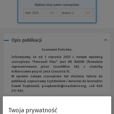
Wybierz inny numer czasopisma:
Opis publikacji
Szanowni Państwo,
informujemy, że od 1 stycznia 2023 r. nowym wydawcą
czasopisma "Personel Plus" jest HR RAZEM (formalnie
reprezentowane przez CoachWise SA), z siedzibą
w Warszawie przy ul. Jana Czeczota 31.
W sprawie zakupu czasopisma lub złożenia tekstu do
publikacji zapraszamy Czytelników i Autorów do kontaktu:
Paweł Sopkowski,
p.sopkowski@coachwise.org
, +48 668
217 065.
Dziękujemy Państwu za dotychczasową współpracę.
Wolters Kluwer Polska Sp. z o.o.
Twoja prywatność