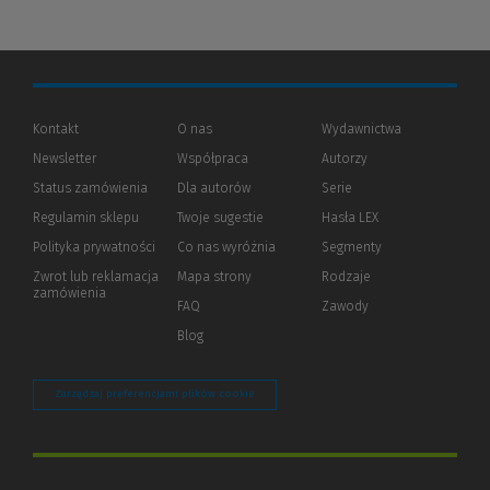
Kontakt
O nas
Wydawnictwa
Newsletter
Współpraca
Autorzy
Status zamówienia
Dla autorów
(Nowe
(Link
Serie
okno)
do
Regulamin sklepu
Twoje sugestie
Hasła LEX
innej
strony)
Polityka prywatności
(Nowe
(Link
Co nas wyróżnia
Segmenty
okno)
do
Zwrot lub reklamacja
Mapa strony
Rodzaje
innej
zamówienia
strony)
FAQ
Zawody
Blog
Zarządzaj preferencjami plików cookie