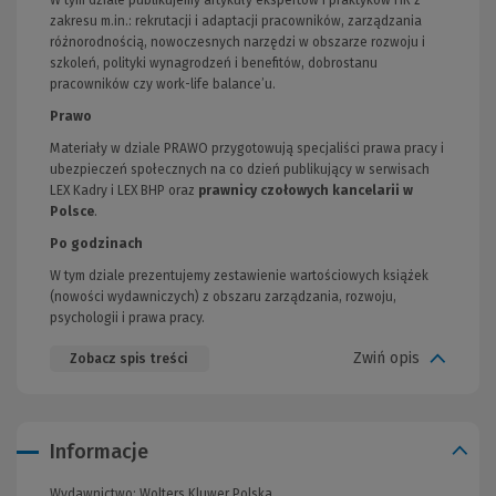
zakresu m.in.: rekrutacji i adaptacji pracowników, zarządzania
różnorodnością, nowoczesnych narzędzi w obszarze rozwoju i
szkoleń, polityki wynagrodzeń i benefitów, dobrostanu
pracowników czy work-life balance’u.
Prawo
Materiały w dziale PRAWO przygotowują specjaliści prawa pracy i
ubezpieczeń społecznych na co dzień publikujący w serwisach
LEX Kadry i LEX BHP oraz
prawnicy czołowych kancelarii w
Polsce
.
Po godzinach
W tym dziale prezentujemy zestawienie wartościowych książek
(nowości wydawniczych) z obszaru zarządzania, rozwoju,
psychologii i prawa pracy.
Zwiń opis
Zobacz spis treści
Informacje
Wydawnictwo:
Wolters Kluwer Polska