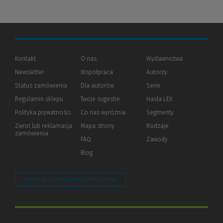
Kontakt
O nas
Wydawnictwa
Newsletter
Współpraca
Autorzy
Status zamówienia
Dla autorów
(Nowe
(Link
Serie
okno)
do
Regulamin sklepu
Twoje sugestie
Hasła LEX
innej
strony)
Polityka prywatności
(Nowe
(Link
Co nas wyróżnia
Segmenty
okno)
do
Zwrot lub reklamacja
Mapa strony
Rodzaje
innej
zamówienia
strony)
FAQ
Zawody
Blog
Zarządzaj preferencjami plików cookie