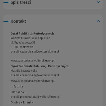
Spis treści
Kontakt
Dział Publikacji Periodycznych
Wolters Kluwer Polska sp. z o.o.
ul. Przyokopowa 33
01-208 Warszawa
e-mail:
czasopisma@wolterskluwer.pl
www.czasopisma.wolterskluwer.pl
(Link
do
Dyrektor Działu Publikacji Periodycznych
innej
Klaudia Szawłowska
strony)
e-mail:
czasopisma@wolterskluwer.pl
www.czasopisma.wolterskluwer.pl
(Link
do
Infolinia
innej
801 044 545
strony)
e-mail: prenumerata@wolterskluwer.pl
Obsługa klienta