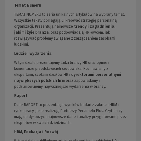
Temat Numeru
TEMAT NUMERU to seria unikalnych artykułów na wybrany temat.
Wszystkie teksty pomagają Ci kreować strategię personalną
organizacji. Prezentują najnowsze
trendy i zagadnienia,
jakimi żyje branża
, oraz podpowiadają HR-owcom, jak
rozwiązywać problemy związane z zarządzaniem zasobami
ludzkimi.
Ludzie i wydarzenia
W tym dziale prezentujemy ludzi branży HR oraz opinie i
komentarze przedstawicieli środowiska. Rozmawiamy z
ekspertami, szefami działów HR i
dyrektorami personalnymi
największych polskich firm
oraz zapowiadamy i
podsumowujemy najważniejsze wydarzenia w branży.
Raport
Dział RAPORT to prezentacja wyników badań z zakresu HRM i
rynku pracy, jakie realizują Partnerzy Personelu Plus. Czytelnicy
mają do dyspozycji najnowsze dane i analizy przygotowane przez
ekspertów w swoich dziedzinach.
HRM, Edukacja i Rozwój
W tym dziale publikujemy artykuły ekspertów i praktyków HR z