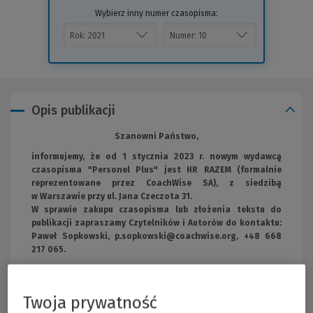
Wybierz inny numer czasopisma:
Opis publikacji
Szanowni Państwo,
informujemy, że od 1 stycznia 2023 r. nowym wydawcą
czasopisma "Personel Plus" jest HR RAZEM (formalnie
reprezentowane przez CoachWise SA), z siedzibą
w Warszawie przy ul. Jana Czeczota 31.
W sprawie zakupu czasopisma lub złożenia tekstu do
publikacji zapraszamy Czytelników i Autorów do kontaktu:
Paweł Sopkowski,
p.sopkowski@coachwise.org
, +48 668
217 065.
Dziękujemy Państwu za dotychczasową współpracę.
Wolters Kluwer Polska Sp. z o.o.
Twoja prywatność