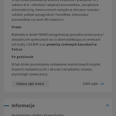
zakresu m.in.: rekrutacji i adaptacji pracowników, zarządzania
różnorodnością, nowoczesnych narzędzi w obszarze rozwoju i
szkoleń, polityki wynagrodzeń i benefitów, dobrostanu
pracowników czy work-life balance’u.
Prawo
Materiały w dziale PRAWO przygotowują specjaliści prawa pracy i
ubezpieczeń społecznych na co dzień publikujący w serwisach
LEX Kadry i LEX BHP oraz
prawnicy czołowych kancelarii w
Polsce
.
Po godzinach
W tym dziale prezentujemy zestawienie wartościowych książek
(nowości wydawniczych) z obszaru zarządzania, rozwoju,
psychologii i prawa pracy.
Zwiń opis
Zobacz spis treści
Informacje
Wydawnictwo:
Wolters Kluwer Polska