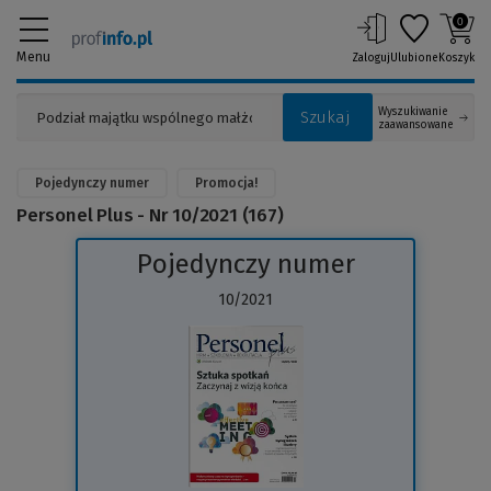
0
Menu
Zaloguj
Ulubione
Koszyk
Wyszukiwanie
Szukaj
zaawansowane
Pojedynczy numer
Promocja!
Personel Plus - Nr 10/2021 (167)
Pojedynczy numer
10/2021
(Link
do
innej
strony)