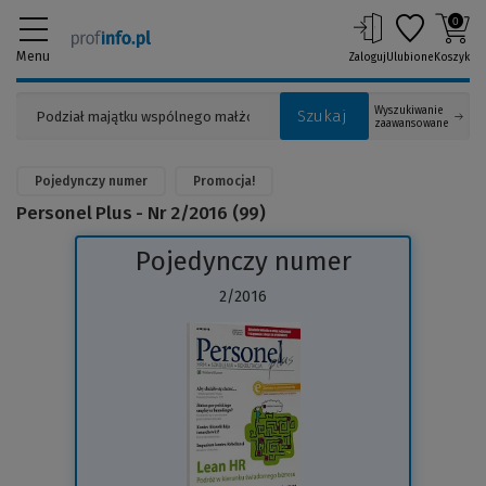
0
Menu
Zaloguj
Ulubione
Koszyk
Wyszukiwanie
Szukaj
zaawansowane
Pojedynczy numer
Promocja!
Personel Plus - Nr 2/2016 (99)
Pojedynczy numer
2/2016
(Link
do
innej
strony)