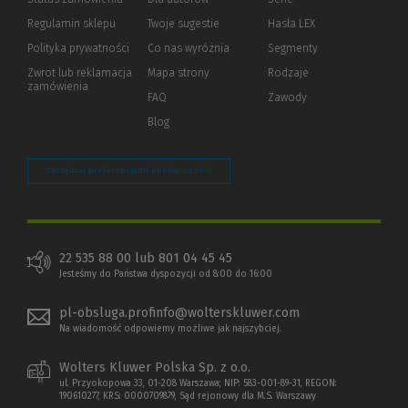
okno)
do
Regulamin sklepu
Twoje sugestie
Hasła LEX
innej
strony)
Polityka prywatności
(Nowe
(Link
Co nas wyróżnia
Segmenty
okno)
do
Zwrot lub reklamacja
Mapa strony
Rodzaje
innej
zamówienia
strony)
FAQ
Zawody
Blog
Zarządzaj preferencjami plików cookie
22 535 88 00 lub 801 04 45 45
Jesteśmy do Państwa dyspozycji od 8:00 do 16:00
pl-obsluga.profinfo@wolterskluwer.com
Na wiadomość odpowiemy możliwe jak najszybciej.
Wolters Kluwer Polska Sp. z o.o.
ul. Przyokopowa 33, 01-208 Warszawa; NIP: 583-001-89-31, REGON:
190610277, KRS: 0000709879, Sąd rejonowy dla M.S. Warszawy