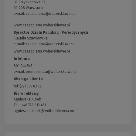
ul. Przyokopowa 33
01-208 Warszawa
e-mail:
czasopisma@wolterskluwer.pl
www.czasopisma.wolterskluwer.pl
(Link
do
Dyrektor Działu Publikacji Periodycznych
innej
Klaudia Szawłowska
strony)
e-mail:
czasopisma@wolterskluwer.pl
www.czasopisma.wolterskluwer.pl
(Link
do
Infolinia
innej
801 044 545
strony)
e-mail: prenumerata@wolterskluwer.pl
Obsługa klienta
tel: (22) 535 82 72
Biuro reklamy
Agnieszka Kurek
Tel.: +48 728 313 461
agnieszka.kurek@wolterskluwer.com