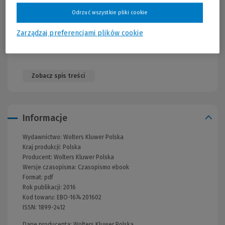
zarządzania zasobami ludzkimi
Odrzuć wszystkie pliki cookie
Prezentację unikalnych studiów przypadku dotyczących
wdrożeń procesów HR
Zarządzaj preferencjami plików cookie
Gwarancję użyteczności i narzędziowego charakteru
prezentowanych informacji
Zobacz spis treści
Informacje
Wydawnictwo:
Wolters Kluwer Polska
Kraj produkcji: Polska
Producent:
Wolters Kluwer Polska
Wersje czasopisma:
Czasopismo ebook
Format:
pdf
Rok publikacji:
2016
Kod towaru:
EBO-1674 201602
ISSN:
1899-2412
Dane producenta: Wolters Kluwer Polska