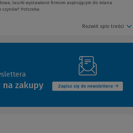
 słowa, laurki wystawiane firmom aspirującym do miana
do czynów? Potrzeba
Rozwiń spis treści
slettera
(Nowe
ł na zakupy
okno)
Zapisz się do newslettera