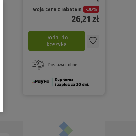
zł
Twoja cena z rabatem
-
30
%
26,21
zł
Dodaj do
koszyka
Dostawa online
(Nowe
okno)