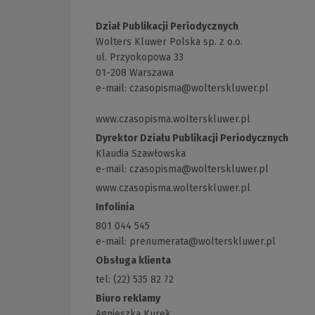
Dział Publikacji Periodycznych
Wolters Kluwer Polska sp. z o.o.
ul. Przyokopowa 33
01-208 Warszawa
e-mail:
czasopisma@wolterskluwer.pl
www.czasopisma.wolterskluwer.pl
(Link
do
Dyrektor Działu Publikacji Periodycznych
innej
Klaudia Szawłowska
strony)
e-mail:
czasopisma@wolterskluwer.pl
www.czasopisma.wolterskluwer.pl
(Link
do
Infolinia
innej
801 044 545
strony)
e-mail: prenumerata@wolterskluwer.pl
Obsługa klienta
tel: (22) 535 82 72
Biuro reklamy
Agnieszka Kurek