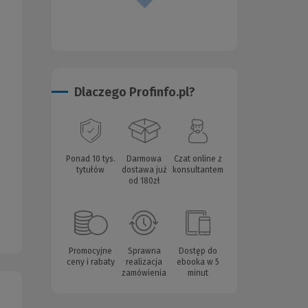
Dlaczego Profinfo.pl?
Ponad 10 tys.
Darmowa
Czat online z
tytułów
dostawa już
konsultantem
od 180zł
Promocyjne
Sprawna
Dostęp do
ceny i rabaty
realizacja
ebooka w 5
zamówienia
minut