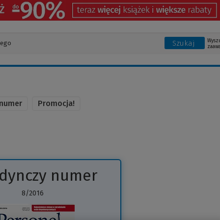
Wysz
Szukaj
zaaw
 numer
Promocja!
edynczy numer
8/2016
(Link
do