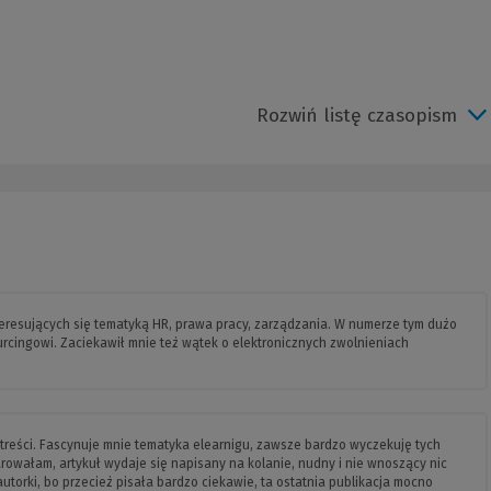
Rozwiń listę czasopism
teresujących się tematyką HR, prawa pracy, zarządzania. W numerze tym dużo
rcingowi. Zaciekawił mnie też wątek o elektronicznych zwolnieniach
treści. Fascynuje mnie tematyka elearnigu, zawsze bardzo wyczekuję tych
zarowałam, artykuł wydaje się napisany na kolanie, nudny i nie wnoszący nic
torki, bo przecież pisała bardzo ciekawie, ta ostatnia publikacja mocno