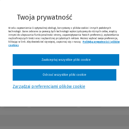
innej
strony)
Twoja prywatność
W celu zapewnienia Ci optymalnej obsługi, korzystamy z plików cookie i innych podobnych
technologii. Dane zebrane za pomocą tych technologii wykorzystujemy do różnych celów, między
innymi do ulepszania funkcjonalności strony, zapamiętywania Twoich preferencji, wyświetlania
najtrafniejszych treści oraz najbardziej przydatnych reklam. Możesz wybrać swoje preferencje,
klikając w link. Aby dowiedzieć się więcej, zapoznaj się z naszą
Polityką prywatności i plików
cookies
Zaakceptuj wszystkie pliki cookie
Odrzuć wszystkie pliki cookie
Zarządzaj preferencjami plików cookie
Kontakt
Numery czasopisma
Opinie