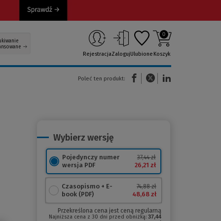
0
ukiwanie
ansowane
Rejestracja
Zaloguj
Ulubione
Koszyk
(Nowe okno)
(Link do innej strony)
(Link do innej strony)
Poleć ten produkt:
Wybierz wersję
Pojedynczy numer
37,44 zł
26,21 zł
wersja PDF
Czasopismo + E-
74,88 zł
48,68 zł
book (PDF)
Przekreślona cena jest ceną regularną
Najniższa cena z 30 dni przed obniżką:
37,44