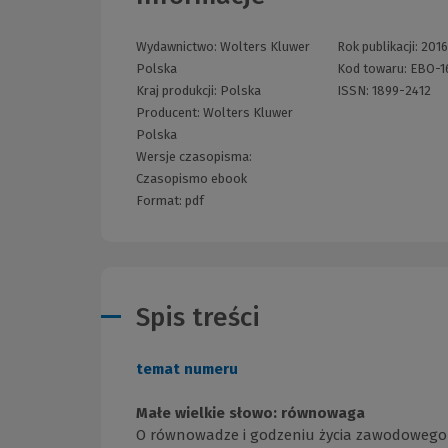
Wydawnictwo:
Wolters Kluwer
Rok publikacji:
201
Polska
Kod towaru:
EBO-1
Kraj produkcji: Polska
ISSN:
1899-2412
Producent:
Wolters Kluwer
Polska
Wersje czasopisma:
Czasopismo ebook
Format:
pdf
Spis treści
temat numeru
Małe wielkie słowo: równowaga
O równowadze i godzeniu życia zawodowego z p