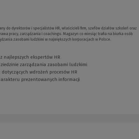
ny do dyrektorów i specjalistów HR, właścicieli firm, szefów działów szkoleń oraz
awa pracy, zarządzania i coachingu. Magazyn co miesiąc trafia na biurka osób
ządzania zasobami ludzkimi w największych korporacjach w Polsce.
z najlepszych ekspertów HR
iedzinie zarządzania zasobami ludzkimi
u dotyczących wdrożeń procesów HR
harakteru prezentowanych informacji