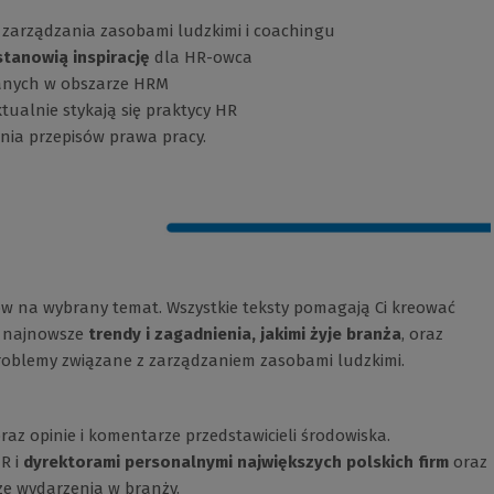
 zarządzania zasobami ludzkimi i coachingu
stanowią inspirację
dla HR-owca
wanych w obszarze HRM
tualnie stykają się praktycy HR
nia przepisów prawa pracy.
w na wybrany temat. Wszystkie teksty pomagają Ci kreować
ją najnowsze
trendy i zagadnienia, jakimi żyje branża
, oraz
oblemy związane z zarządzaniem zasobami ludzkimi.
az opinie i komentarze przedstawicieli środowiska.
R i
dyrektorami personalnymi największych polskich firm
oraz
e wydarzenia w branży.