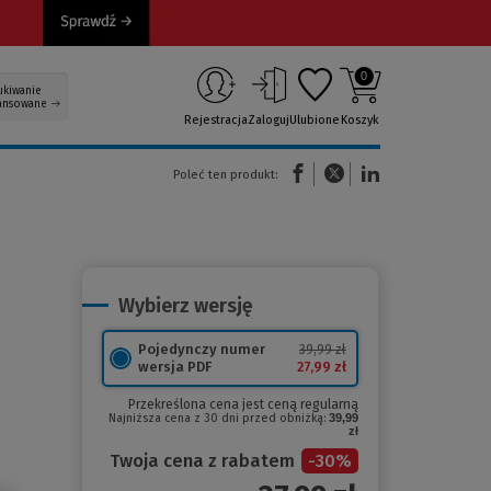
0
ukiwanie
ansowane
Rejestracja
Zaloguj
Ulubione
Koszyk
(Nowe okno)
(Link do innej strony)
(Link do innej strony)
Poleć ten produkt:
Wybierz wersję
Pojedynczy numer
39,99 zł
27,99 zł
wersja PDF
Przekreślona cena jest ceną regularną
Najniższa cena z 30 dni przed obniżką:
39,99
zł
Twoja cena z rabatem
-
30
%