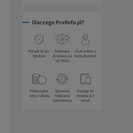
Dlaczego Profinfo.pl?
Ponad 10 tys.
Darmowa
Czat online z
tytułów
dostawa już
konsultantem
od 180zł
Promocyjne
Sprawna
Dostęp do
ceny i rabaty
realizacja
ebooka w 5
zamówienia
minut