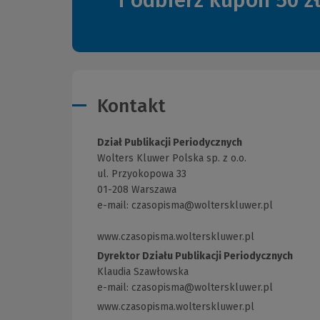
i odbierz kupon 50 z
Kontakt
Dział Publikacji Periodycznych
Wolters Kluwer Polska sp. z o.o.
ul. Przyokopowa 33
01-208 Warszawa
e-mail:
czasopisma@wolterskluwer.pl
www.czasopisma.wolterskluwer.pl
(Link
do
Dyrektor Działu Publikacji Periodycznych
innej
Klaudia Szawłowska
strony)
e-mail:
czasopisma@wolterskluwer.pl
www.czasopisma.wolterskluwer.pl
(Link