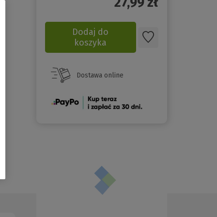
27,99
zł
Dodaj do
koszyka
Dostawa online
(Nowe
okno)