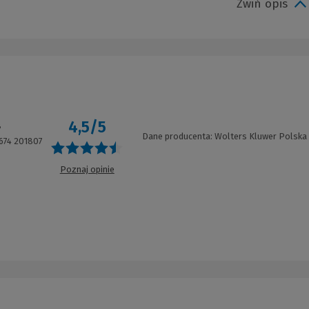
Zwiń opis
4,5/5
8
Dane producenta: Wolters Kluwer Polska
674 201807
Poznaj opinie