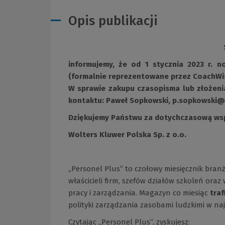
Opis publikacji
informujemy, że od 1 stycznia 2023 r.
(formalnie reprezentowane przez CoachWise
W sprawie zakupu czasopisma lub złożeni
kontaktu: Paweł Sopkowski,
p.sopkowski@
Dziękujemy Państwu za dotychczasową ws
Wolters Kluwer Polska Sp. z o.o.
„Personel Plus” to czołowy miesięcznik branż
właścicieli firm, szefów działów szkoleń or
pracy i zarządzania. Magazyn co miesiąc
traf
polityki zarządzania zasobami ludzkimi w na
Czytając „Personel Plus”, zyskujesz: