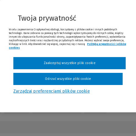
innej
strony)
Twoja prywatność
W celu zapewnienia Ci optymalnej obsługi, korzystamy z plików cookie i innych podobnych
technologii. Dane zebrane za pomocą tych technologii wykorzystujemy do różnych celów, między
innymi do ulepszania funkcjonalności strony, zapamiętywania Twoich preferencji, wyświetlania
najtrafniejszych treści oraz najbardziej przydatnych reklam. Możesz wybrać swoje preferencje,
klikając w link. Aby dowiedzieć się więcej, zapoznaj się z naszą
Polityką prywatności i plików
cookies
(Nowe okno)
(Link do innej strony)
Zaakceptuj wszystkie pliki cookie
Odrzuć wszystkie pliki cookie
Zarządzaj preferencjami plików cookie
Kontakt
Numery czasopisma
Opinie