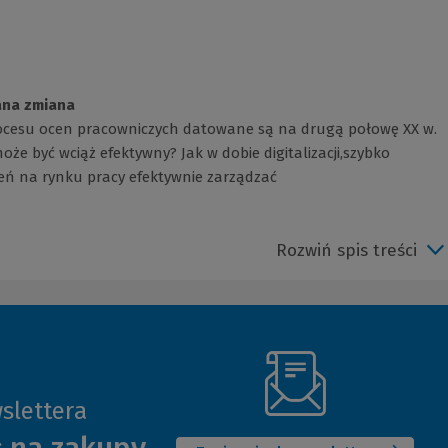
ana zmiana
ocesu ocen pracowniczych datowane są na drugą połowę XX w.
może być wciąż efektywny? Jak w dobie digitalizacji,szybko
oleń na rynku pracy efektywnie zarządzać
Rozwiń spis treści
slettera
(Nowe
okno)