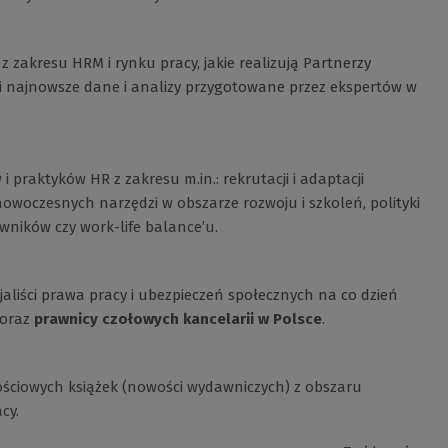
 zakresu HRM i rynku pracy, jakie realizują Partnerzy
ji najnowsze dane i analizy przygotowane przez ekspertów w
 praktyków HR z zakresu m.in.: rekrutacji i adaptacji
woczesnych narzędzi w obszarze rozwoju i szkoleń, polityki
ników czy work-life balance’u.
aliści prawa pracy i ubezpieczeń społecznych na co dzień
 oraz
prawnicy czołowych kancelarii w Polsce
.
ościowych książek (nowości wydawniczych) z obszaru
cy.