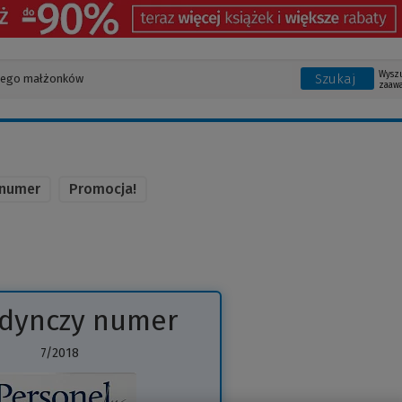
Wysz
Szukaj
zaaw
 numer
Promocja!
edynczy numer
7/2018
(Link
do