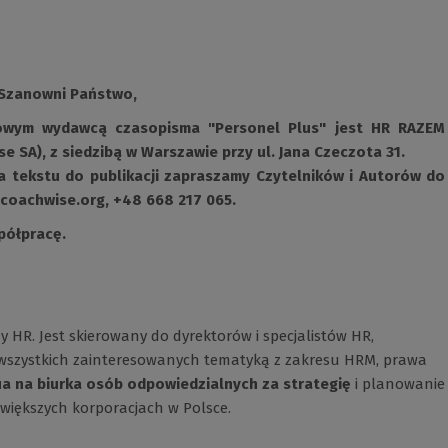
Szanowni Państwo,
 nowym wydawcą czasopisma "Personel Plus" jest HR RAZEM
 SA), z siedzibą w Warszawie przy ul. Jana Czeczota 31.
a tekstu do publikacji zapraszamy Czytelników i Autorów do
coachwise.org
, +48 668 217 065.
półpracę.
y HR. Jest skierowany do dyrektorów i specjalistów HR,
az wszystkich zainteresowanych tematyką z zakresu HRM, prawa
ia na biurka osób odpowiedzialnych za strategię
i planowanie
jwiększych korporacjach w Polsce.