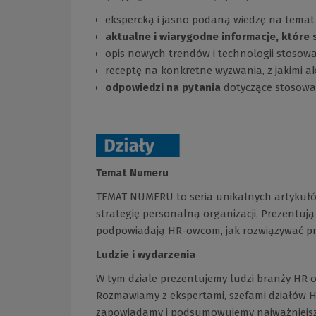
ekspercką i jasno podaną wiedzę na temat
aktualne i wiarygodne informacje, które 
opis nowych trendów i technologii stoso
receptę na konkretne wyzwania, z jakimi ak
odpowiedzi na pytania
dotyczące stosowa
Temat Numeru
TEMAT NUMERU to seria unikalnych artykułó
strategię personalną organizacji. Prezentu
podpowiadają HR-owcom, jak rozwiązywać pr
Ludzie i wydarzenia
W tym dziale prezentujemy ludzi branży HR or
Rozmawiamy z ekspertami, szefami działów H
zapowiadamy i podsumowujemy najważniejsz