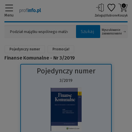
0
Menu
Zaloguj
Ulubione
Koszyk
Wyszukiwanie
Szukaj
zaawansowane
Pojedynczy numer
Promocja!
Finanse Komunalne - Nr 3/2019
Pojedynczy numer
3/2019
(Link
do
innej
strony)