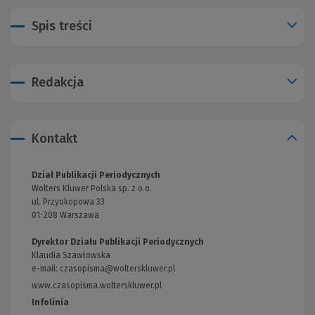
Spis treści
Redakcja
Kontakt
Dział Publikacji Periodycznych
Wolters Kluwer Polska sp. z o.o.
ul. Przyokopowa 33
01-208 Warszawa
Dyrektor Działu Publikacji Periodycznych
Klaudia Szawłowska
e-mail:
czasopisma@wolterskluwer.pl
www.czasopisma.wolterskluwer.pl
(Link
do
Infolinia
innej