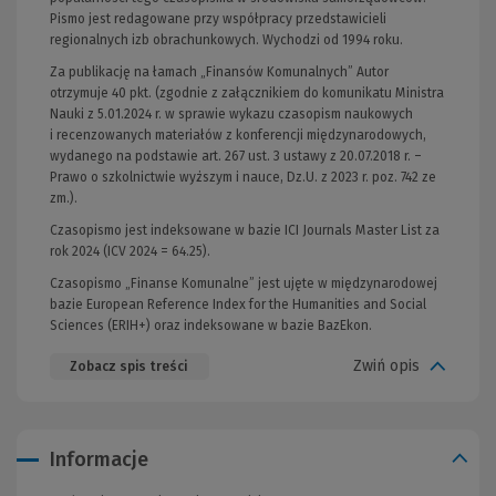
Pismo jest redagowane przy współpracy przedstawicieli
regionalnych izb obrachunkowych. Wychodzi od 1994 roku.
Za publikację na łamach „Finansów Komunalnych” Autor
otrzymuje 40 pkt. (zgodnie z załącznikiem do komunikatu Ministra
Nauki z 5.01.2024 r. w sprawie wykazu czasopism naukowych
i recenzowanych materiałów z konferencji międzynarodowych,
wydanego na podstawie art. 267 ust. 3 ustawy z 20.07.2018 r. –
Prawo o szkolnictwie wyższym i nauce, Dz.U. z 2023 r. poz. 742 ze
zm.).
Czasopismo jest indeksowane w bazie ICI Journals Master List za
rok 2024 (ICV 2024 = 64.25).
Czasopismo „Finanse Komunalne” jest ujęte w międzynarodowej
bazie European Reference Index for the Humanities and Social
Sciences (ERIH+) oraz indeksowane w bazie BazEkon.
Zwiń opis
Zobacz spis treści
Informacje