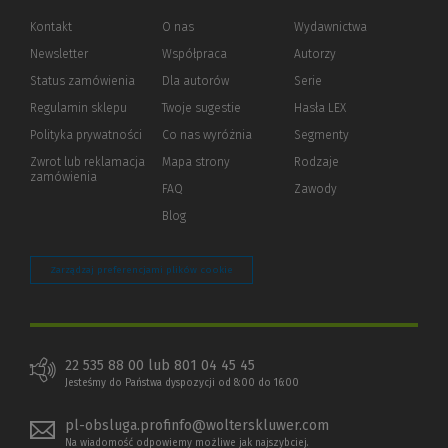
Kontakt
O nas
Wydawnictwa
Newsletter
Współpraca
Autorzy
Status zamówienia
Dla autorów
(Nowe
(Link
Serie
okno)
do
Regulamin sklepu
Twoje sugestie
Hasła LEX
innej
strony)
Polityka prywatności
(Nowe
(Link
Co nas wyróżnia
Segmenty
okno)
do
Zwrot lub reklamacja
Mapa strony
Rodzaje
innej
zamówienia
strony)
FAQ
Zawody
Blog
Zarządzaj preferencjami plików cookie
22 535 88 00 lub 801 04 45 45
Jesteśmy do Państwa dyspozycji od 8:00 do 16:00
pl-obsluga.profinfo@wolterskluwer.com
Na wiadomość odpowiemy możliwe jak najszybciej.