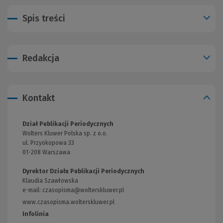
Spis treści
Redakcja
Kontakt
Dział Publikacji Periodycznych
Wolters Kluwer Polska sp. z o.o.
ul. Przyokopowa 33
01-208 Warszawa
Dyrektor Działu Publikacji Periodycznych
Klaudia Szawłowska
e-mail:
czasopisma@wolterskluwer.pl
www.czasopisma.wolterskluwer.pl
(Link
do
Infolinia
innej