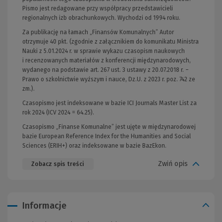
Pismo jest redagowane przy współpracy przedstawicieli
regionalnych izb obrachunkowych. Wychodzi od 1994 roku.
Za publikację na łamach „Finansów Komunalnych” Autor
otrzymuje 40 pkt. (zgodnie z załącznikiem do komunikatu Ministra
Nauki z 5.01.2024 r. w sprawie wykazu czasopism naukowych
i recenzowanych materiałów z konferencji międzynarodowych,
wydanego na podstawie art. 267 ust. 3 ustawy z 20.07.2018 r. –
Prawo o szkolnictwie wyższym i nauce, Dz.U. z 2023 r. poz. 742 ze
zm.).
Czasopismo jest indeksowane w bazie ICI Journals Master List za
rok 2024 (ICV 2024 = 64.25).
Czasopismo „Finanse Komunalne” jest ujęte w międzynarodowej
bazie European Reference Index for the Humanities and Social
Sciences (ERIH+) oraz indeksowane w bazie BazEkon.
Zwiń opis
Zobacz spis treści
Informacje