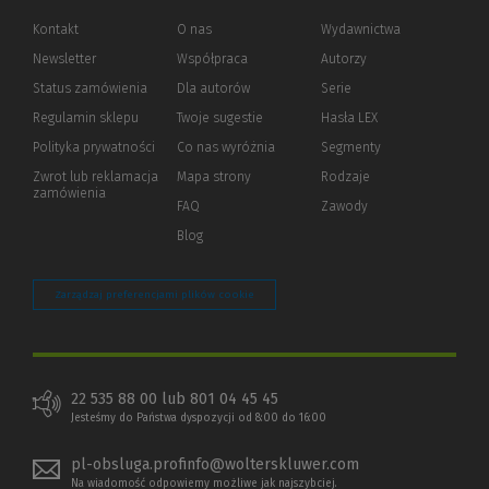
Kontakt
O nas
Wydawnictwa
Newsletter
Współpraca
Autorzy
Status zamówienia
Dla autorów
(Nowe
(Link
Serie
okno)
do
Regulamin sklepu
Twoje sugestie
Hasła LEX
innej
strony)
Polityka prywatności
(Nowe
(Link
Co nas wyróżnia
Segmenty
okno)
do
Zwrot lub reklamacja
Mapa strony
Rodzaje
innej
zamówienia
strony)
FAQ
Zawody
Blog
Zarządzaj preferencjami plików cookie
22 535 88 00 lub 801 04 45 45
Jesteśmy do Państwa dyspozycji od 8:00 do 16:00
pl-obsluga.profinfo@wolterskluwer.com
Na wiadomość odpowiemy możliwe jak najszybciej.