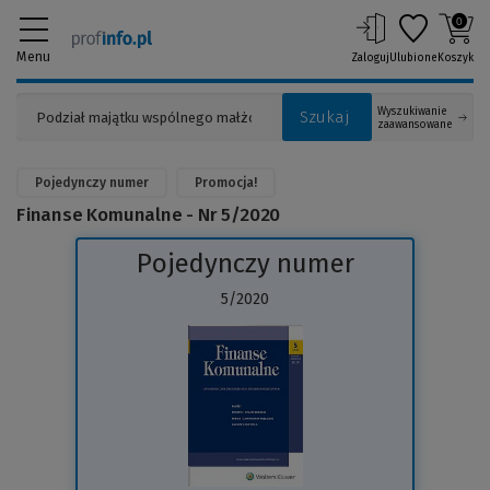
0
Menu
Zaloguj
Ulubione
Koszyk
Wyszukiwanie
Szukaj
zaawansowane
Pojedynczy numer
Promocja!
Finanse Komunalne - Nr 5/2020
Pojedynczy numer
5/2020
(Link
do
innej
strony)