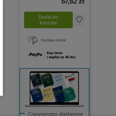
67,62
zł
Dodaj do
koszyka
Dostawa online
(Nowe
okno)
Czasopismo dostępne