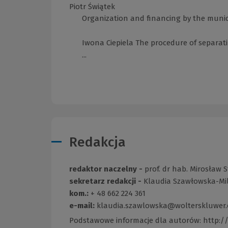
Piotr Świątek
Organization and financing by the municip
Iwona Ciepiela The procedure of separat
...
Redakcja
redaktor naczelny -
prof. dr hab. Mirosław S
sekretarz redakcji -
Klaudia Szawłowska-Mi
kom.:
+ 48 662 224 361
e-mail:
klaudia.szawlowska@wolterskluwer
Podstawowe informacje dla autorów:
http:/