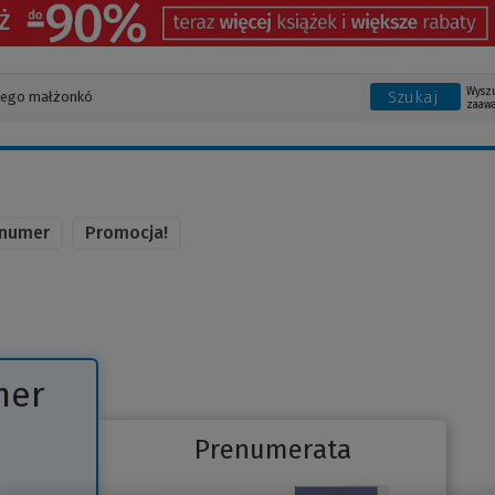
Wysz
Szukaj
zaaw
 numer
Promocja!
mer
Prenumerata
Link
o