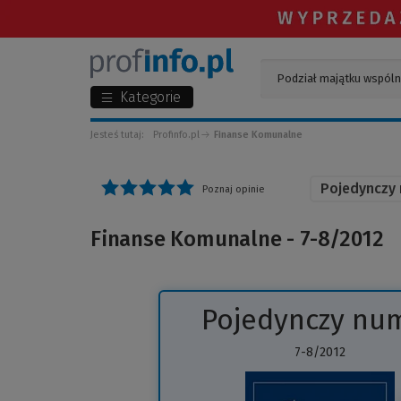
Kategorie
Jesteś tutaj:
Profinfo.pl
Finanse Komunalne
Pojedynczy
Poznaj opinie
Finanse Komunalne - 7-8/2012
Pojedynczy nu
7-8/2012
(
d