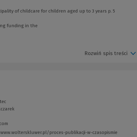
ality of childcare for children aged up to 3 years p. 5
ing funding in the
Rozwiń spis treści
tec
lczarek
.com
/www.wolterskluwer.pl/proces-publikacji-w-czasopismie
(Link