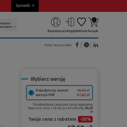
0
ukiwanie
ansowane
Rejestracja
Zaloguj
Ulubione
Koszyk
(Nowe okno)
(Link do innej strony)
(Link do innej strony)
Poleć ten produkt:
Wybierz wersję
Pojedynczy numer
96,60 zł
67,62 zł
wersja PDF
Przekreślona cena jest ceną regularną
Najniższa cena z 30 dni przed obniżką:
96,60
zł
Twoja cena z rabatem
-
30
%