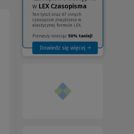
w
LEX Czasopisma
Ten tytuł oraz 67 innych
czasopism znajdziesz w
elastycznej formule LEX.
Pierwszy miesiąc
50% taniej!
Dowiedz się więcej
(Nowe
(Link
okno)
do
innej
strony)