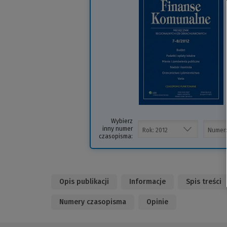
i
s
Wybierz
inny numer
czasopisma:
Opis publikacji
Informacje
Spis treści
Numery czasopisma
Opinie