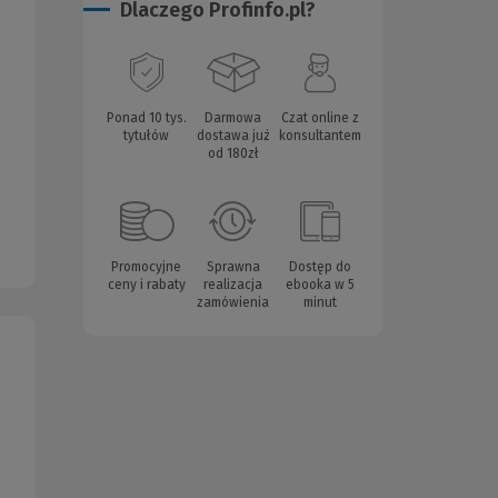
Dlaczego Profinfo.pl?
Ponad 10 tys.
Darmowa
Czat online z
tytułów
dostawa już
konsultantem
od 180zł
Promocyjne
Sprawna
Dostęp do
ceny i rabaty
realizacja
ebooka w 5
zamówienia
minut