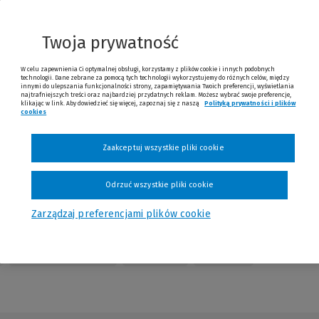
nnej
trony)
Twoja prywatność
W celu zapewnienia Ci optymalnej obsługi, korzystamy z plików cookie i innych podobnych
technologii. Dane zebrane za pomocą tych technologii wykorzystujemy do różnych celów, między
innymi do ulepszania funkcjonalności strony, zapamiętywania Twoich preferencji, wyświetlania
najtrafniejszych treści oraz najbardziej przydatnych reklam. Możesz wybrać swoje preferencje,
klikając w link. Aby dowiedzieć się więcej, zapoznaj się z naszą
Polityką prywatności i plików
cookies
(Nowe okno)
(Link do innej strony)
Sprawdź
Zaakceptuj wszystkie pliki cookie
Odrzuć wszystkie pliki cookie
Zarządzaj preferencjami plików cookie
Table of Contents
Redakcja
Kontakt