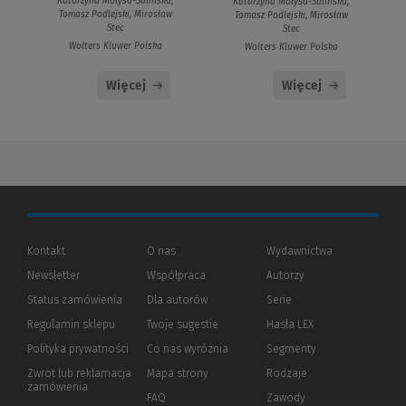
Katarzyna Małysa-Sulińska,
Katarzyna Małysa-Sulińska,
Tomasz Podlejski, Mirosław
Tomasz Podlejski, Mirosław
Stec
Stec
Wolters Kluwer Polska
Wolters Kluwer Polska
Więcej
Więcej
Kontakt
O nas
Wydawnictwa
Newsletter
Współpraca
Autorzy
Status zamówienia
Dla autorów
(Nowe
(Link
Serie
okno)
do
Regulamin sklepu
Twoje sugestie
Hasła LEX
innej
strony)
Polityka prywatności
(Nowe
(Link
Co nas wyróżnia
Segmenty
okno)
do
Zwrot lub reklamacja
Mapa strony
Rodzaje
innej
zamówienia
strony)
FAQ
Zawody