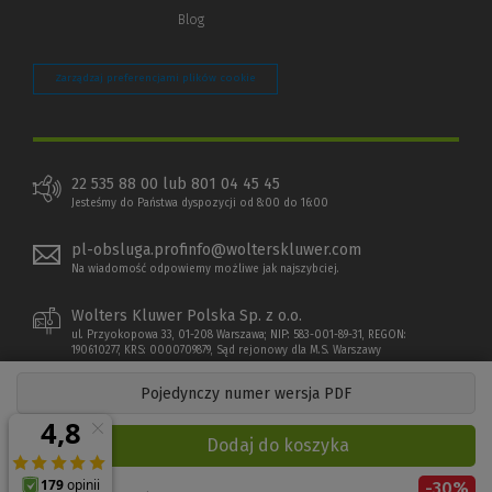
Blog
Zarządzaj preferencjami plików cookie
22 535 88 00 lub 801 04 45 45
Jesteśmy do Państwa dyspozycji od 8:00 do 16:00
pl-obsluga.profinfo@wolterskluwer.com
Na wiadomość odpowiemy możliwe jak najszybciej.
Wolters Kluwer Polska Sp. z o.o.
ul. Przyokopowa 33, 01-208 Warszawa; NIP: 583-001-89-31, REGON:
190610277, KRS: 0000709879, Sąd rejonowy dla M.S. Warszawy
Pojedynczy numer wersja PDF
Dodaj do koszyka
-
30
%