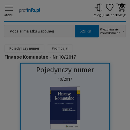
0
Menu
Zaloguj
Ulubione
Koszyk
Wyszukiwanie
Szukaj
zaawansowane
Pojedynczy numer
Promocja!
Finanse Komunalne - Nr 10/2017
Pojedynczy numer
10/2017
(Link
do
innej
strony)