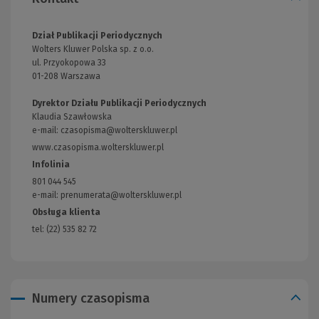
Dział Publikacji Periodycznych
Wolters Kluwer Polska sp. z o.o.
ul. Przyokopowa 33
01-208 Warszawa
Dyrektor Działu Publikacji Periodycznych
Klaudia Szawłowska
e-mail:
czasopisma@wolterskluwer.pl
www.czasopisma.wolterskluwer.pl
(Link
do
Infolinia
innej
801 044 545
strony)
e-mail: prenumerata@wolterskluwer.pl
Obsługa klienta
tel: (22) 535 82 72
Numery czasopisma