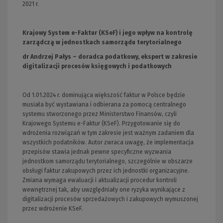
2021 r.
Krajowy System e-Faktur (KSeF) i jego wpływ na kontrolę
zarządczą w jednostkach samorządu terytorialnego
dr Andrzej Pałys – doradca podatkowy, ekspert w zakresie
digitalizacji procesów księgowych i podatkowych
Od 1.01.2024 r. dominująca większość faktur w Polsce będzie
musiała być wystawiana i odbierana za pomocą centralnego
systemu stworzonego przez Ministerstwo Finansów, czyli
Krajowego Systemu e-Faktur (KSeF). Przygotowanie się do
wdrożenia rozwiązań w tym zakresie jest ważnym zadaniem dla
wszystkich podatników. Autor zwraca uwagę, że implementacja
przepisów stawia jednak pewne specyficzne wyzwania
jednostkom samorządu terytorialnego, szczególnie w obszarze
obsługi faktur zakupowych przez ich jednostki organizacyjne.
Zmiana wymaga ewaluacji i aktualizacji procedur kontroli
wewnętrznej tak, aby uwzględniały one ryzyka wynikające z
digitalizacji procesów sprzedażowych i zakupowych wymuszonej
przez wdrożenie KSeF.