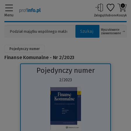
0
Menu
Zaloguj
Ulubione
Koszyk
Wyszukiwanie
Szukaj
zaawansowane
Pojedynczy numer
Finanse Komunalne - Nr 2/2023
Pojedynczy numer
2/2023
(Link
do
innej
strony)