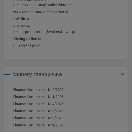
e-mail:
czasopisma@wolterskluwer.pl
www.czasopisma.wolterskluwer.pl
(Link
do
Infolinia
innej
801 044 545
strony)
e-mail: prenumerata@wolterskluwer.pl
Obsługa klienta
tel: (22) 535 82 72
Numery czasopisma
Finanse Komunalne - Nr 2/2026
Finanse Komunalne - Nr 1/2026
Finanse Komunalne - Nr 4/2025
Finanse Komunalne - Nr 3/2025
Finanse Komunalne - Nr 2/2025
Finanse Komunalne - Nr 1/2025