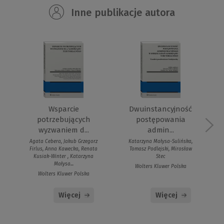
Inne publikacje autora
Wsparcie
Dwuinstancyjność
potrzebujących
postępowania
wyzwaniem d...
admin...
Agata Cebera, Jakub Grzegorz
Katarzyna Małysa-Sulińska,
Firlus, Anna Kawecka, Renata
Tomasz Podlejski, Mirosław
Kusiak-Winter , Katarzyna
Stec
Małysa...
Wolters Kluwer Polska
Wolters Kluwer Polska
Więcej
Więcej