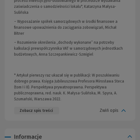
procesu inwestycyjno-budowlanego w procedurze wydawania
zaświadczenia o samodzielności lokalu*, Katarzyna Małysa-
Sulińska
– Wyposażanie spółek samorządowych w środki finansowe a
finansowe upoważnienia do zaciągania zobowiązań, Michał
Bitner
– Rozumienie określenia „dochody wykonane” na potrzeby
kalkulacji prewspółczynnika VAT w samorządowych jednostkach
budżetowych, Anna Szczepankiewicz-Szmigiel
* Artykuł pierwszy raz ukazał się w publikacji: W poszukiwaniu
dobrego prawa. Księga Jubileuszowa Profesora Mirosława Steca
(tom I i II). Perspektywa prywatnoprawna. Perspektywa
publicznoprawna, red. nauk. K. Małysa-Sulińska, M. Spyra, A.
Szumański, Warszawa 2022.
Zwiń opis
Zobacz spis treści
Informacje