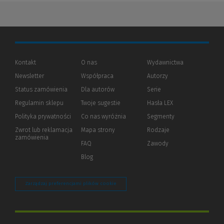
Kontakt
O nas
Wydawnictwa
Newsletter
Współpraca
Autorzy
Status zamówienia
Dla autorów
(Nowe
(Link
Serie
okno)
do
Regulamin sklepu
Twoje sugestie
Hasła LEX
innej
strony)
Polityka prywatności
(Nowe
(Link
Co nas wyróżnia
Segmenty
okno)
do
Zwrot lub reklamacja
Mapa strony
Rodzaje
innej
zamówienia
strony)
FAQ
Zawody
Blog
Zarządzaj preferencjami plików cookie