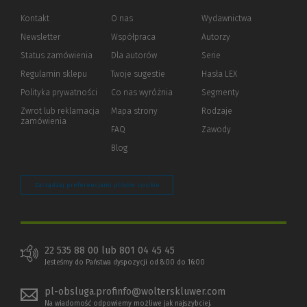
Kontakt
O nas
Wydawnictwa
Newsletter
Współpraca
Autorzy
Status zamówienia
Dla autorów
(Nowe
(Link
Serie
okno)
do
Regulamin sklepu
Twoje sugestie
Hasła LEX
innej
strony)
Polityka prywatności
(Nowe
(Link
Co nas wyróżnia
Segmenty
okno)
do
Zwrot lub reklamacja
Mapa strony
Rodzaje
innej
zamówienia
strony)
FAQ
Zawody
Blog
Zarządzaj preferencjami plików cookie
22 535 88 00 lub 801 04 45 45
Jesteśmy do Państwa dyspozycji od 8:00 do 16:00
pl-obsluga.profinfo@wolterskluwer.com
Na wiadomość odpowiemy możliwe jak najszybciej.