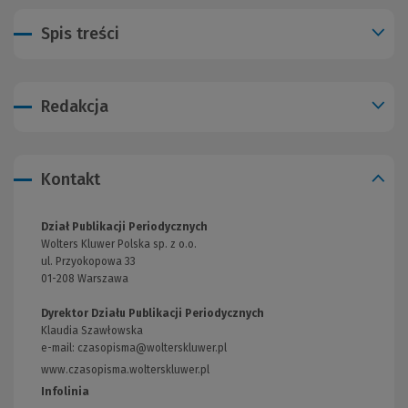
Spis treści
Redakcja
Kontakt
Dział Publikacji Periodycznych
Wolters Kluwer Polska sp. z o.o.
ul. Przyokopowa 33
01-208 Warszawa
Dyrektor Działu Publikacji Periodycznych
Klaudia Szawłowska
e-mail:
czasopisma@wolterskluwer.pl
www.czasopisma.wolterskluwer.pl
(Link
do
Infolinia
innej