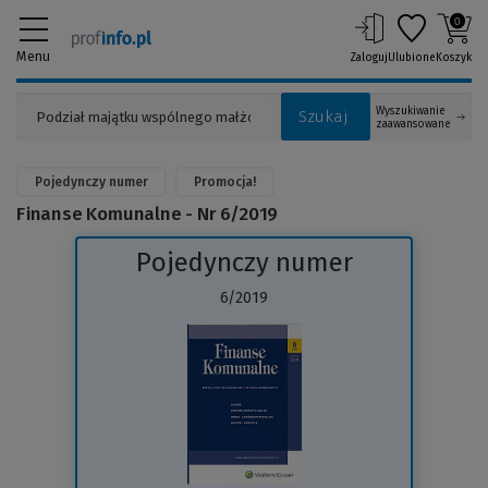
0
Menu
Zaloguj
Ulubione
Koszyk
Wyszukiwanie
Szukaj
zaawansowane
Pojedynczy numer
Promocja!
Finanse Komunalne - Nr 6/2019
Pojedynczy numer
6/2019
(Link
do
innej
strony)