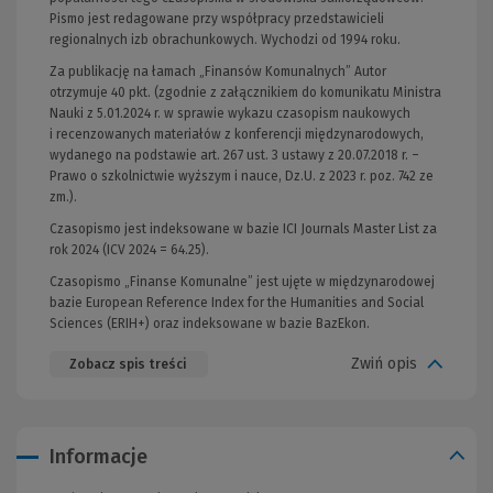
Pismo jest redagowane przy współpracy przedstawicieli
regionalnych izb obrachunkowych. Wychodzi od 1994 roku.
Za publikację na łamach „Finansów Komunalnych” Autor
otrzymuje 40 pkt. (zgodnie z załącznikiem do komunikatu Ministra
Nauki z 5.01.2024 r. w sprawie wykazu czasopism naukowych
i recenzowanych materiałów z konferencji międzynarodowych,
wydanego na podstawie art. 267 ust. 3 ustawy z 20.07.2018 r. –
Prawo o szkolnictwie wyższym i nauce, Dz.U. z 2023 r. poz. 742 ze
zm.).
Czasopismo jest indeksowane w bazie ICI Journals Master List za
rok 2024 (ICV 2024 = 64.25).
Czasopismo „Finanse Komunalne” jest ujęte w międzynarodowej
bazie European Reference Index for the Humanities and Social
Sciences (ERIH+) oraz indeksowane w bazie BazEkon.
Zwiń opis
Zobacz spis treści
Informacje