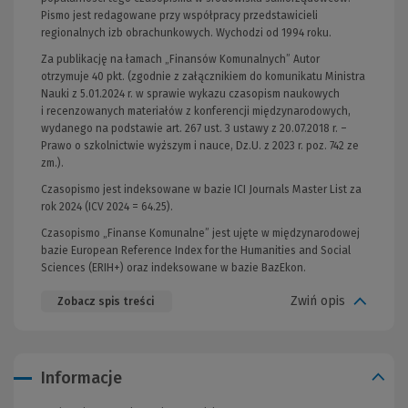
Pismo jest redagowane przy współpracy przedstawicieli
regionalnych izb obrachunkowych. Wychodzi od 1994 roku.
Za publikację na łamach „Finansów Komunalnych” Autor
otrzymuje 40 pkt. (zgodnie z załącznikiem do komunikatu Ministra
Nauki z 5.01.2024 r. w sprawie wykazu czasopism naukowych
i recenzowanych materiałów z konferencji międzynarodowych,
wydanego na podstawie art. 267 ust. 3 ustawy z 20.07.2018 r. –
Prawo o szkolnictwie wyższym i nauce, Dz.U. z 2023 r. poz. 742 ze
zm.).
Czasopismo jest indeksowane w bazie ICI Journals Master List za
rok 2024 (ICV 2024 = 64.25).
Czasopismo „Finanse Komunalne” jest ujęte w międzynarodowej
bazie European Reference Index for the Humanities and Social
Sciences (ERIH+) oraz indeksowane w bazie BazEkon.
Zwiń opis
Zobacz spis treści
Informacje