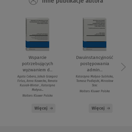
Inne publikacje autora
Wsparcie
Dwuinstancyjność
potrzebujących
postępowania
wyzwaniem d...
admin...
Agata Cebera, Jakub Grzegorz
Katarzyna Małysa-Sulińska,
Firlus, Anna Kawecka, Renata
Tomasz Podlejski, Mirosław
Kusiak-Winter , Katarzyna
Stec
Małysa...
Wolters Kluwer Polska
Wolters Kluwer Polska
Więcej
Więcej