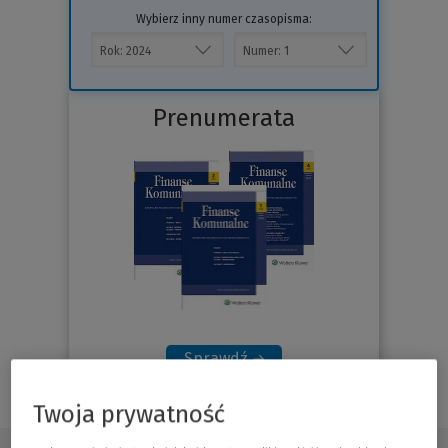
Wybierz inny numer czasopisma:
Prenumerata
Sprawdź
Twoja prywatność