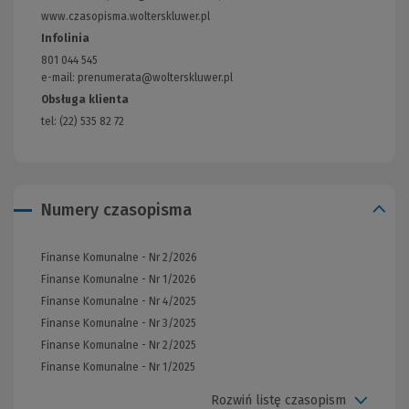
www.czasopisma.wolterskluwer.pl
(Link
do
Infolinia
innej
801 044 545
strony)
e-mail: prenumerata@wolterskluwer.pl
Obsługa klienta
tel: (22) 535 82 72
Numery czasopisma
Finanse Komunalne - Nr 2/2026
Finanse Komunalne - Nr 1/2026
Finanse Komunalne - Nr 4/2025
Finanse Komunalne - Nr 3/2025
Finanse Komunalne - Nr 2/2025
Finanse Komunalne - Nr 1/2025
Rozwiń listę czasopism