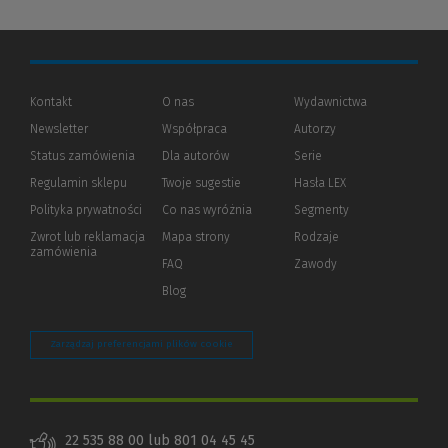
Kontakt
O nas
Wydawnictwa
Newsletter
Współpraca
Autorzy
Status zamówienia
Dla autorów
(Nowe
(Link
Serie
okno)
do
Regulamin sklepu
Twoje sugestie
Hasła LEX
innej
strony)
Polityka prywatności
(Nowe
(Link
Co nas wyróżnia
Segmenty
okno)
do
Zwrot lub reklamacja
Mapa strony
Rodzaje
innej
zamówienia
strony)
FAQ
Zawody
Blog
Zarządzaj preferencjami plików cookie
22 535 88 00 lub 801 04 45 45