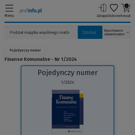
0
Menu
Zaloguj
Ulubione
Koszyk
Wyszukiwanie
Szukaj
zaawansowane
Pojedynczy numer
Finanse Komunalne - Nr 1/2024
Pojedynczy numer
1/2024
(Link
do
innej
strony)