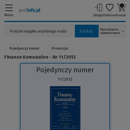
0
Menu
Zaloguj
Ulubione
Koszyk
Wyszukiwanie
Szukaj
zaawansowane
Pojedynczy numer
Promocja!
Finanse Komunalne - Nr 11/2013
Pojedynczy numer
11/2013
(Link
do
innej
strony)