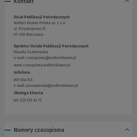
Kontakt
Dział Publikacji Periodycznych
Wolters Kluwer Polska sp. z o.o.
ul. Przyokopowa 33
01-208 Warszawa
Dyrektor Działu Publikacji Periodycznych
Klaudia Szawłowska
e-mail:
czasopisma@wolterskluwer.pl
www.czasopisma.wolterskluwer.pl
(Link
do
Infolinia
innej
801 044 545
strony)
e-mail: prenumerata@wolterskluwer.pl
Obsługa klienta
tel: (22) 535 82 72
Numery czasopisma