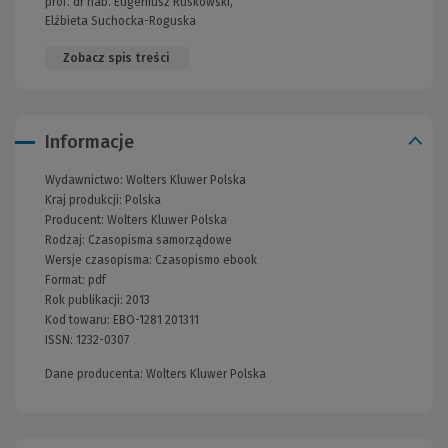
prof. dr hab. Eugeniusz Ruśkowski,
Elżbieta Suchocka-Roguska
Zobacz spis treści
Informacje
Wydawnictwo:
Wolters Kluwer Polska
Kraj produkcji: Polska
Producent:
Wolters Kluwer Polska
Rodzaj:
Czasopisma samorządowe
Wersje czasopisma:
Czasopismo ebook
Format:
pdf
Rok publikacji:
2013
Kod towaru:
EBO-1281 201311
ISSN:
1232-0307
Dane producenta: Wolters Kluwer Polska