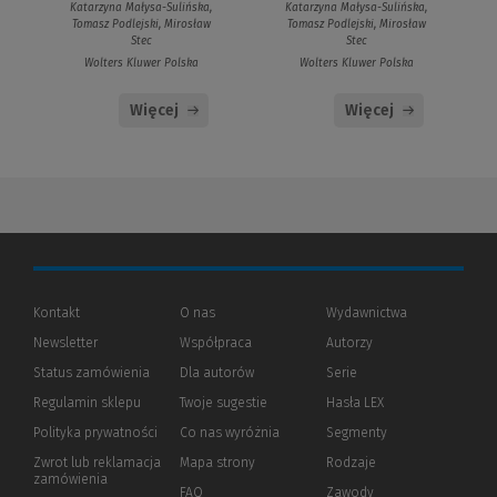
Katarzyna Małysa-Sulińska,
Katarzyna Małysa-Sulińska,
Tomasz Podlejski, Mirosław
Tomasz Podlejski, Mirosław
Stec
Stec
Wolters Kluwer Polska
Wolters Kluwer Polska
Więcej
Więcej
Kontakt
O nas
Wydawnictwa
Newsletter
Współpraca
Autorzy
Status zamówienia
Dla autorów
(Nowe
(Link
Serie
okno)
do
Regulamin sklepu
Twoje sugestie
Hasła LEX
innej
strony)
Polityka prywatności
(Nowe
(Link
Co nas wyróżnia
Segmenty
okno)
do
Zwrot lub reklamacja
Mapa strony
Rodzaje
innej
zamówienia
strony)
FAQ
Zawody