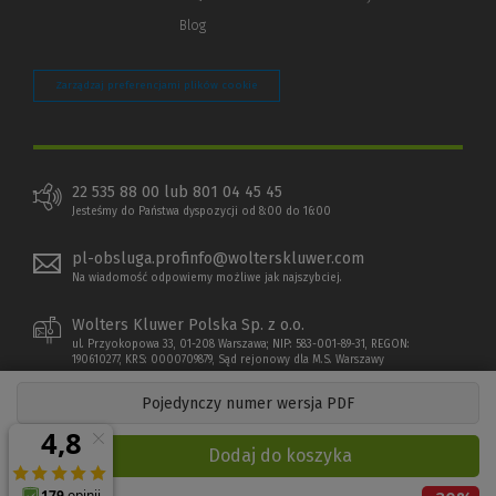
Blog
Zarządzaj preferencjami plików cookie
22 535 88 00 lub 801 04 45 45
Jesteśmy do Państwa dyspozycji od 8:00 do 16:00
pl-obsluga.profinfo@wolterskluwer.com
Na wiadomość odpowiemy możliwe jak najszybciej.
Wolters Kluwer Polska Sp. z o.o.
ul. Przyokopowa 33, 01-208 Warszawa; NIP: 583-001-89-31, REGON:
190610277, KRS: 0000709879, Sąd rejonowy dla M.S. Warszawy
Pojedynczy numer wersja PDF
Dodaj do koszyka