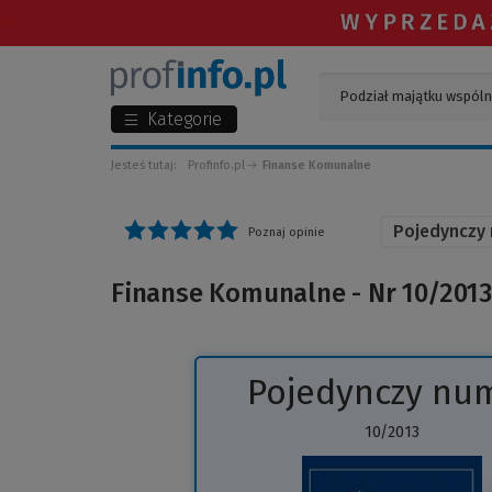
Kategorie
Jesteś tutaj:
Profinfo.pl
Finanse Komunalne
Pojedynczy
Poznaj opinie
Finanse Komunalne - Nr 10/2013
Pojedynczy nu
10/2013
(
d