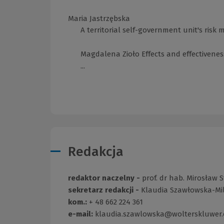
Maria Jastrzębska
A territorial self-government unit's risk
Magdalena Zioło Effects and effectivene
...
Redakcja
redaktor naczelny -
prof. dr hab. Mirosław S
sekretarz redakcji -
Klaudia Szawłowska-Mi
kom.:
+ 48 662 224 361
e-mail:
klaudia.szawlowska@wolterskluwer