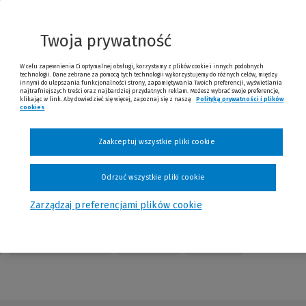
nnej
trony)
Twoja prywatność
W celu zapewnienia Ci optymalnej obsługi, korzystamy z plików cookie i innych podobnych
technologii. Dane zebrane za pomocą tych technologii wykorzystujemy do różnych celów, między
innymi do ulepszania funkcjonalności strony, zapamiętywania Twoich preferencji, wyświetlania
najtrafniejszych treści oraz najbardziej przydatnych reklam. Możesz wybrać swoje preferencje,
klikając w link. Aby dowiedzieć się więcej, zapoznaj się z naszą
Polityką prywatności i plików
cookies
(Nowe okno)
(Link do innej strony)
Sprawdź
Zaakceptuj wszystkie pliki cookie
Odrzuć wszystkie pliki cookie
Zarządzaj preferencjami plików cookie
Table of Contents
Redakcja
Kontakt