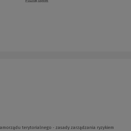
Poznaj opinie
 samorządu terytorialnego - zasady zarządzania ryzykiem