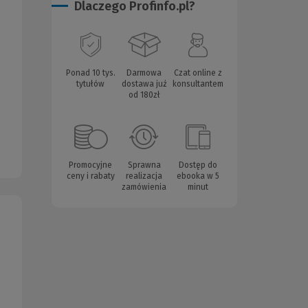
Dlaczego Profinfo.pl?
Ponad 10 tys.
Darmowa
Czat online z
tytułów
dostawa już
konsultantem
od 180zł
Promocyjne
Sprawna
Dostęp do
ceny i rabaty
realizacja
ebooka w 5
zamówienia
minut