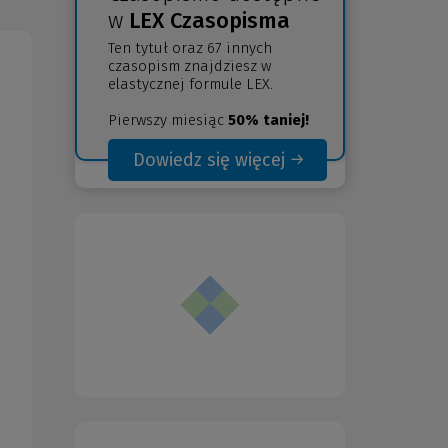
w
LEX Czasopisma
Ten tytuł oraz 67 innych
czasopism znajdziesz w
elastycznej formule LEX.
Pierwszy miesiąc
50% taniej!
Dowiedz się więcej
(Nowe
(Link
okno)
do
innej
strony)