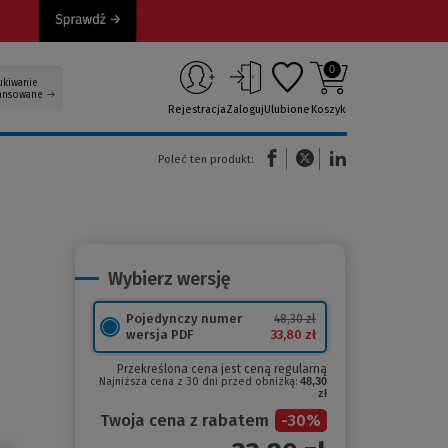
0
ukiwanie
ansowane
Rejestracja
Zaloguj
Ulubione
Koszyk
(Nowe okno)
(Link do innej strony)
(Link do innej strony)
Poleć ten produkt:
Wybierz wersję
Pojedynczy numer
48,30 zł
33,80 zł
wersja PDF
Przekreślona cena jest ceną regularną
Najniższa cena z 30 dni przed obniżką:
48,30
zł
Twoja cena z rabatem
-
30
%