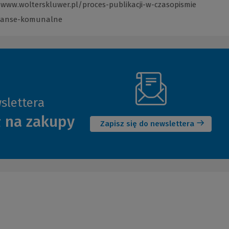
/www.wolterskluwer.pl/proces-publikacji-w-czasopismie
(Link
do
inanse-komunalne
(Link
innej
do
strony)
innej
strony)
slettera
(Nowe
ł na zakupy
okno)
Zapisz się do newslettera