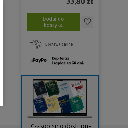
33,80
zł
Dodaj do
koszyka
Dostawa online
(Nowe
okno)
Czasopismo dostępne