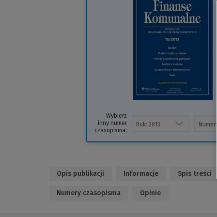
i
s
Wybierz
inny numer
czasopisma:
Opis publikacji
Informacje
Spis treści
Numery czasopisma
Opinie