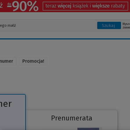
Wysz
Szukaj
zaaw
 numer
Promocja!
mer
Prenumerata
Link
o