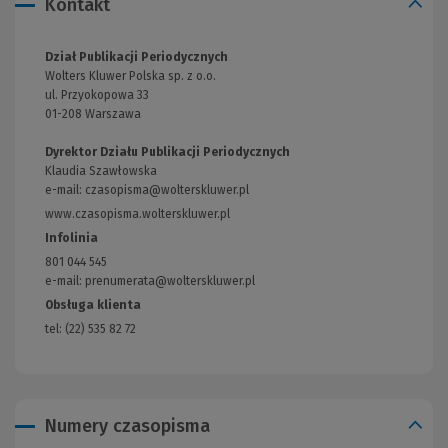
Kontakt
Dział Publikacji Periodycznych
Wolters Kluwer Polska sp. z o.o.
ul. Przyokopowa 33
01-208 Warszawa
Dyrektor Działu Publikacji Periodycznych
Klaudia Szawłowska
e-mail:
czasopisma@wolterskluwer.pl
www.czasopisma.wolterskluwer.pl
(Link
do
Infolinia
innej
801 044 545
strony)
e-mail: prenumerata@wolterskluwer.pl
Obsługa klienta
tel: (22) 535 82 72
Numery czasopisma