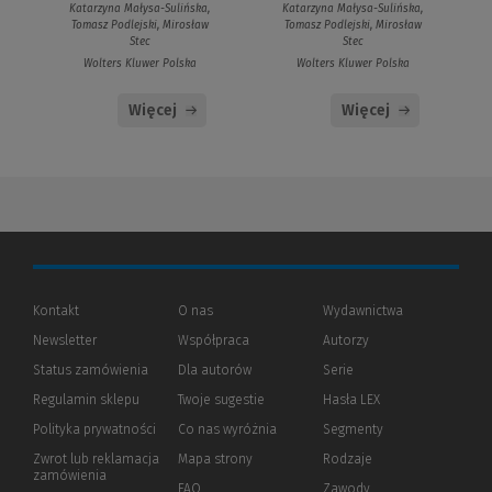
Katarzyna Małysa-Sulińska,
Katarzyna Małysa-Sulińska,
Tomasz Podlejski, Mirosław
Tomasz Podlejski, Mirosław
Stec
Stec
Wolters Kluwer Polska
Wolters Kluwer Polska
Więcej
Więcej
Kontakt
O nas
Wydawnictwa
Newsletter
Współpraca
Autorzy
Status zamówienia
Dla autorów
(Nowe
(Link
Serie
okno)
do
Regulamin sklepu
Twoje sugestie
Hasła LEX
innej
strony)
Polityka prywatności
(Nowe
(Link
Co nas wyróżnia
Segmenty
okno)
do
Zwrot lub reklamacja
Mapa strony
Rodzaje
innej
zamówienia
strony)
FAQ
Zawody