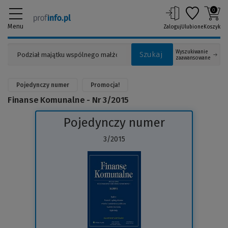
0
Menu
Zaloguj
Ulubione
Koszyk
Wyszukiwanie
Szukaj
zaawansowane
Pojedynczy numer
Promocja!
Finanse Komunalne - Nr 3/2015
Pojedynczy numer
3/2015
(Link
do
innej
strony)