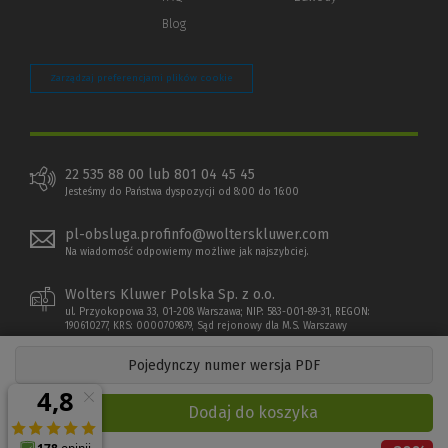
Blog
Zarządzaj preferencjami plików cookie
22 535 88 00 lub 801 04 45 45
Jesteśmy do Państwa dyspozycji od 8:00 do 16:00
pl-obsluga.profinfo@wolterskluwer.com
Na wiadomość odpowiemy możliwe jak najszybciej.
Wolters Kluwer Polska Sp. z o.o.
ul. Przyokopowa 33, 01-208 Warszawa; NIP: 583-001-89-31, REGON:
190610277, KRS: 0000709879, Sąd rejonowy dla M.S. Warszawy
Pojedynczy numer wersja PDF
Dodaj do koszyka