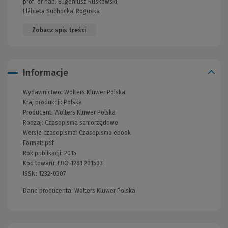
prof. dr hab. Eugeniusz Ruśkowski,
Elżbieta Suchocka-Roguska
Zobacz spis treści
Informacje
Wydawnictwo:
Wolters Kluwer Polska
Kraj produkcji: Polska
Producent:
Wolters Kluwer Polska
Rodzaj:
Czasopisma samorządowe
Wersje czasopisma:
Czasopismo ebook
Format:
pdf
Rok publikacji:
2015
Kod towaru:
EBO-1281 201503
ISSN:
1232-0307
Dane producenta: Wolters Kluwer Polska