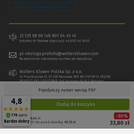
Zarządzaj preferencjami plików cookie
22 535 88 00 lub 801 04 45 45
Jesteśmy do Państwa dyspozycji od 8:00 do 16:00
pl-obsluga.profinfo@wolterskluwer.com
Na wiadomość odpowiemy możliwe jak najszybciej.
Wolters Kluwer Polska Sp. z o.o.
ul. Przyokopowa 33, 01-208 Warszawa; NIP: 583-001-89-31, REGON:
190610277, KRS: 0000709879, Sąd rejonowy dla M.S. Warszawy
Pojedynczy numer wersja PDF
Dodaj do koszyka
-
30
%
Cena regularna:
48,30
zł
33,80
zł
Najniższa cena z 30 dni przed obniżką:
48,30 zł
Copyright 1997 - 2026 Wolters Kluwer Polska Sp. z o.o.