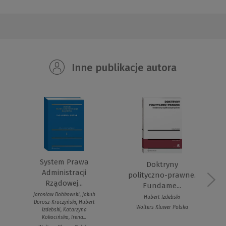
Inne publikacje autora
System Prawa
Doktryny
Administracji
polityczno-prawne.
Rządowej...
Fundame...
Jarosław Dobkowski, Jakub
Hubert Izdebski
Dorosz-Kruczyński, Hubert
Wolters Kluwer Polska
Izdebski, Katarzyna
Kokocińska, Irena...