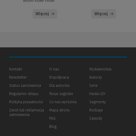
Wolters Kluwer Polska
Więcej
Więcej
Kontakt
O nas
Wydawnictwa
Newsletter
Współpraca
Autorzy
Status zamówienia
Dla autorów
(Nowe
(Link
Serie
okno)
do
Regulamin sklepu
Twoje sugestie
Hasła LEX
innej
strony)
Polityka prywatności
(Nowe
(Link
Co nas wyróżnia
Segmenty
okno)
do
Zwrot lub reklamacja
Mapa strony
Rodzaje
innej
zamówienia
strony)
FAQ
Zawody
Blog