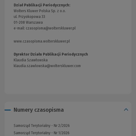
Dział Publikacji Periodycznych:
Wolters Kluwer Polska Sp. z o.o.
ul. Przyokopowa 33
01-208 Warszawa
e-mail:
czasopisma@wolterskluwer.pl
www.czasopisma.wolterskluwer.pl
(Link
do
innej
Dyrektor Działu Publikacji Periodycznych
strony)
Klaudia Szawłowska
klaudia.szawlowska@wolterskluwer.com
Numery czasopisma
Samorząd Terytorialny - Nr 2/2026
Samorząd Terytorialny - Nr 1/2026