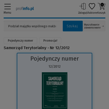
0
Menu
Zaloguj
Ulubione
Koszyk
Wyszukiwanie
Szukaj
zaawansowane
Pojedynczy numer
Promocja!
Samorząd Terytorialny - Nr 12/2012
Pojedynczy numer
12/2012
(Link
do
innej
strony)