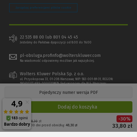
Zarządzaj preferencjami plików cookie
22 535 88 00 lub 801 04 45 45
Jesteśmy do Państwa dyspozycji od 8:00 do 16:00
pl-obsluga.profinfo@wolterskluwer.com
Na wiadomość odpowiemy możliwe jak najszybciej.
Wolters Kluwer Polska Sp. z o.o.
ul. Przyokopowa 33, 01-208 Warszawa; NIP: 583-001-89-31, REGON:
190610277, KRS: 0000709879, Sąd rejonowy dla M.S. Warszawy
Pojedynczy numer wersja PDF
Dodaj do koszyka
-
30
%
Cena regularna:
48,30
zł
33,80
zł
Najniższa cena z 30 dni przed obniżką:
48,30 zł
Copyright 1997 - 2026 Wolters Kluwer Polska Sp. z o.o.