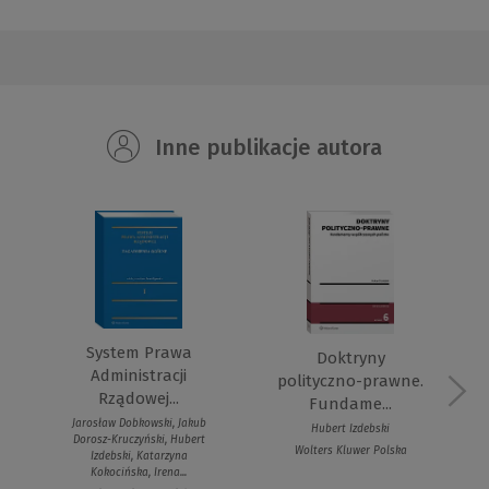
Inne publikacje autora
System Prawa
Doktryny
Administracji
polityczno-prawne.
Rządowej...
Fundame...
Jarosław Dobkowski, Jakub
Hubert Izdebski
Dorosz-Kruczyński, Hubert
Wolters Kluwer Polska
Izdebski, Katarzyna
Kokocińska, Irena...