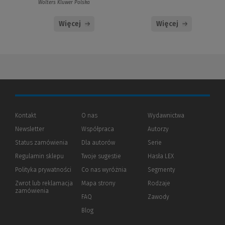
Wolters Kluwer Polska
Więcej
Więcej
Kontakt
O nas
Wydawnictwa
Newsletter
Współpraca
Autorzy
Status zamówienia
Dla autorów
(Nowe
(Link
Serie
okno)
do
Regulamin sklepu
Twoje sugestie
Hasła LEX
innej
strony)
Polityka prywatności
(Nowe
(Link
Co nas wyróżnia
Segmenty
okno)
do
Zwrot lub reklamacja
Mapa strony
Rodzaje
innej
zamówienia
strony)
FAQ
Zawody
Blog