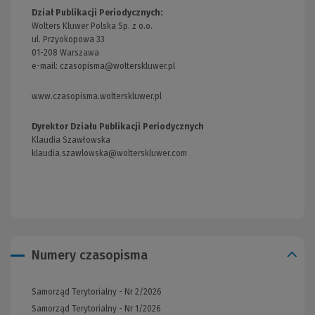
Dział Publikacji Periodycznych:
Wolters Kluwer Polska Sp. z o.o.
ul. Przyokopowa 33
01-208 Warszawa
e-mail:
czasopisma@wolterskluwer.pl
www.czasopisma.wolterskluwer.pl
(Link
do
innej
Dyrektor Działu Publikacji Periodycznych
strony)
Klaudia Szawłowska
klaudia.szawlowska@wolterskluwer.com
Numery czasopisma
Samorząd Terytorialny - Nr 2/2026
Samorząd Terytorialny - Nr 1/2026