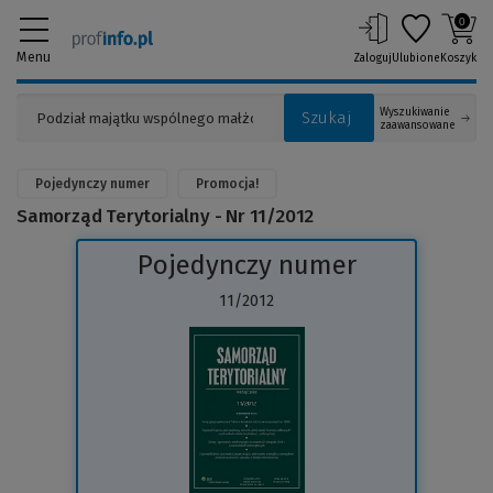
0
Menu
Zaloguj
Ulubione
Koszyk
Wyszukiwanie
Szukaj
zaawansowane
Pojedynczy numer
Promocja!
Samorząd Terytorialny - Nr 11/2012
Pojedynczy numer
11/2012
(Link
do
innej
strony)