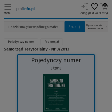
0
Menu
Zaloguj
Ulubione
Koszyk
Wyszukiwanie
Szukaj
zaawansowane
Pojedynczy numer
Promocja!
Samorząd Terytorialny - Nr 3/2013
Pojedynczy numer
3/2013
(Link
do
innej
strony)