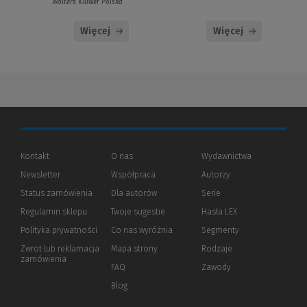
Wolters Kluwer Polska
Więcej
Więcej
Kontakt
O nas
Wydawnictwa
Newsletter
Współpraca
Autorzy
Status zamówienia
Dla autorów
(Nowe
(Link
Serie
okno)
do
Regulamin sklepu
Twoje sugestie
Hasła LEX
innej
strony)
Polityka prywatności
(Nowe
(Link
Co nas wyróżnia
Segmenty
okno)
do
Zwrot lub reklamacja
Mapa strony
Rodzaje
innej
zamówienia
strony)
FAQ
Zawody
Blog