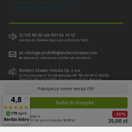
Zarządzaj preferencjami plików cookie
22 535 88 00 lub 801 04 45 45
Jesteśmy do Państwa dyspozycji od 8:00 do 16:00
pl-obsluga.profinfo@wolterskluwer.com
Na wiadomość odpowiemy możliwe jak najszybciej.
Wolters Kluwer Polska Sp. z o.o.
ul. Przyokopowa 33, 01-208 Warszawa; NIP: 583-001-89-31, REGON:
190610277, KRS: 0000709879, Sąd rejonowy dla M.S. Warszawy
Pojedynczy numer wersja PDF
Dodaj do koszyka
-
30
%
Cena regularna:
50,00
zł
35,00
zł
Najniższa cena z 30 dni przed obniżką:
50,00 zł
Copyright 1997 - 2026 Wolters Kluwer Polska Sp. z o.o.