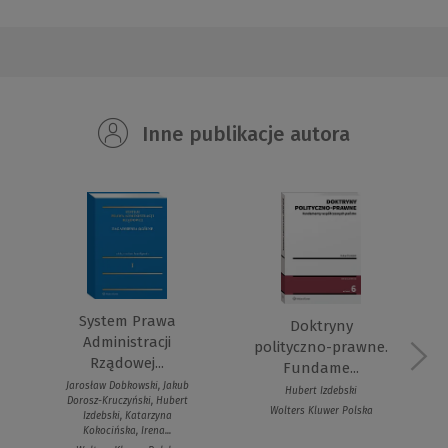
Inne publikacje autora
System Prawa
Doktryny
Administracji
polityczno-prawne.
Rządowej...
Fundame...
Jarosław Dobkowski, Jakub
Hubert Izdebski
Dorosz-Kruczyński, Hubert
Wolters Kluwer Polska
Izdebski, Katarzyna
Kokocińska, Irena...