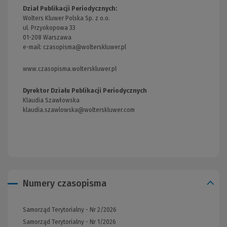
Dział Publikacji Periodycznych:
Wolters Kluwer Polska Sp. z o.o.
ul. Przyokopowa 33
01-208 Warszawa
e-mail:
czasopisma@wolterskluwer.pl
www.czasopisma.wolterskluwer.pl
(Link
do
innej
Dyrektor Działu Publikacji Periodycznych
strony)
Klaudia Szawłowska
klaudia.szawlowska@wolterskluwer.com
Numery czasopisma
Samorząd Terytorialny - Nr 2/2026
Samorząd Terytorialny - Nr 1/2026