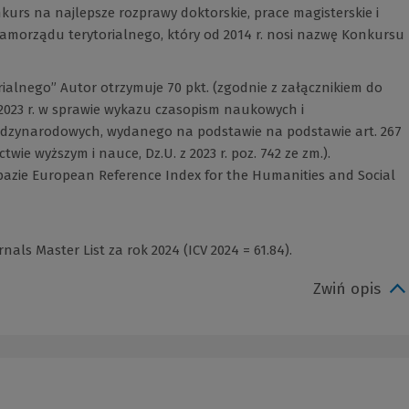
urs na najlepsze rozprawy doktorskie, prace magisterskie i
i samorządu terytorialnego, który od 2014 r. nosi nazwę Konkursu
alnego” Autor otrzymuje 70 pkt. (zgodnie z załącznikiem do
.2023 r. w sprawie wykazu czasopism naukowych i
ędzynarodowych, wydanego na podstawie na podstawie art. 267
ctwie wyższym i nauce, Dz.U. z 2023 r. poz. 742 ze zm.).
bazie European Reference Index for the Humanities and Social
als Master List za rok 2024 (ICV 2024 = 61.84).
Zwiń opis