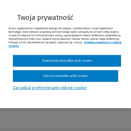
nnej
trony)
Twoja prywatność
W celu zapewnienia Ci optymalnej obsługi, korzystamy z plików cookie i innych podobnych
technologii. Dane zebrane za pomocą tych technologii wykorzystujemy do różnych celów, między
innymi do ulepszania funkcjonalności strony, zapamiętywania Twoich preferencji, wyświetlania
najtrafniejszych treści oraz najbardziej przydatnych reklam. Możesz wybrać swoje preferencje,
klikając w link. Aby dowiedzieć się więcej, zapoznaj się z naszą
Polityką prywatności i plików
cookies
(Nowe okno)
(Link do innej strony)
Sprawdź
Zaakceptuj wszystkie pliki cookie
Odrzuć wszystkie pliki cookie
Zarządzaj preferencjami plików cookie
Table of Contents
Redakcja
Kontakt