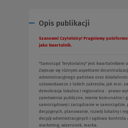
Opis publikacji
Szanowni Czytelnicy! Pragniemy poinformow
jako kwartalnik.
"Samorząd Terytorialny" jest kwartalnikiem
Zajmuje się różnymi aspektami decentralizacj
administracyjnego państwa oraz działalności
ustawodawcze z takich zakresów, jak m.in. za
demokracja lokalna i regionalna - prawo wy
zamówienia publiczne, mienie komunalne i g
samorządowej i zarządzanie w samorządzie,
decyzyjnych, planowanie, rozwój lokalny i r
decyzji administracyjnych i sądowa kontrola
marketing, wizerunek, marka.