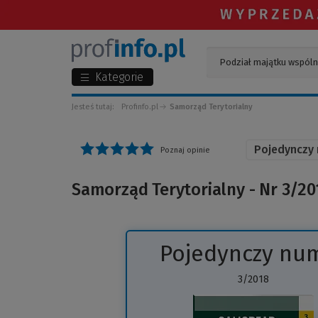
Kategorie
Jesteś tutaj:
Profinfo.pl
Samorząd Terytorialny
Pojedynczy
Poznaj opinie
Samorząd Terytorialny - Nr 3/20
Pojedynczy nu
3/2018
(