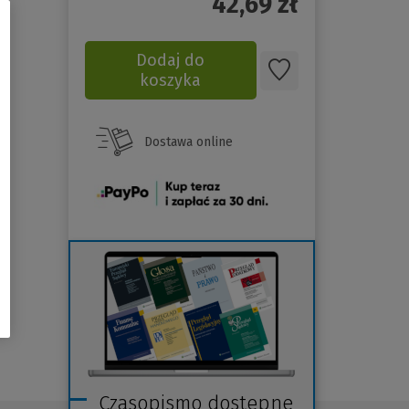
42,69
zł
Dodaj do
koszyka
Dostawa online
(Nowe
okno)
Czasopismo dostępne