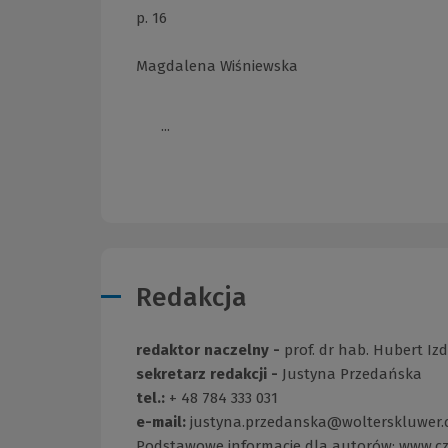
p. 16
Magdalena Wiśniewska
...
Redakcja
redaktor naczelny -
prof. dr hab. Hubert Iz
sekretarz redakcji -
Justyna Przedańska
tel.:
+ 48 784 333 031
e-mail:
justyna.przedanska@wolterskluwer
Podstawowe informacje dla autorów:
www.cz