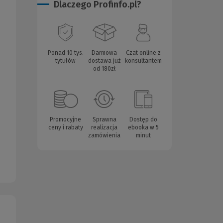
Dlaczego Profinfo.pl?
Ponad 10 tys.
Darmowa
Czat online z
tytułów
dostawa już
konsultantem
od 180zł
Promocyjne
Sprawna
Dostęp do
ceny i rabaty
realizacja
ebooka w 5
zamówienia
minut