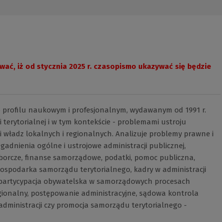
ać, iż od stycznia 2025 r. czasopismo ukazywać się będzie
 o profilu naukowym i profesjonalnym, wydawanym od 1991 r.
i terytorialnej i w tym kontekście - problemami ustroju
 władz lokalnych i regionalnych. Analizuje problemy prawne i
gadnienia ogólne i ustrojowe administracji publicznej,
borcze, finanse samorządowe, podatki, pomoc publiczna,
ospodarka samorządu terytorialnego, kadry w administracji
 partycypacja obywatelska w samorządowych procesach
egionalny, postępowanie administracyjne, sądowa kontrola
 administracji czy promocja samorządu terytorialnego -