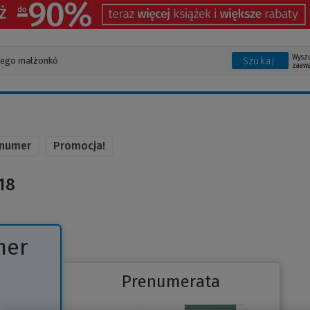
Wysz
Szukaj
zaaw
 numer
Promocja!
18
mer
Prenumerata
Link
do