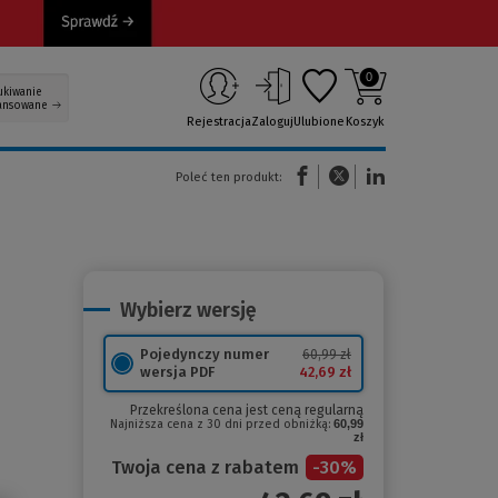
0
ukiwanie
ansowane
Rejestracja
Zaloguj
Ulubione
Koszyk
(Nowe okno)
(Link do innej strony)
(Link do innej strony)
Poleć ten produkt:
Wybierz wersję
Pojedynczy numer
60,99 zł
42,69 zł
wersja PDF
Przekreślona cena jest ceną regularną
Najniższa cena z 30 dni przed obniżką:
60,99
zł
Twoja cena z rabatem
-
30
%