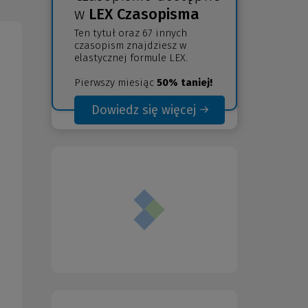
w
LEX Czasopisma
Ten tytuł oraz 67 innych
czasopism znajdziesz w
elastycznej formule LEX.
Pierwszy miesiąc
50% taniej!
Dowiedz się więcej
(Nowe
(Link
okno)
do
innej
strony)