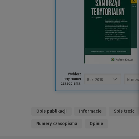
i
s
Wybierz
inny numer
czasopisma:
Opis publikacji
Informacje
Spis treści
Numery czasopisma
Opinie