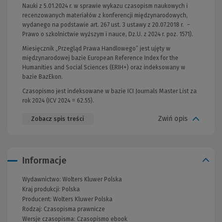
Nauki z 5.01.2024 r. w sprawie wykazu czasopism naukowych i
recenzowanych materiałów z konferencji międzynarodowych,
wydanego na podstawie art. 267 ust. 3 ustawy z 20.07.2018 r. –
Prawo o szkolnictwie wyższym i nauce, Dz.U. z 2024 r. poz. 1571).
Miesięcznik „Przegląd Prawa Handlowego” jest ujęty w
międzynarodowej bazie European Reference Index for the
Humanities and Social Sciences (ERIH+) oraz indeksowany w
bazie BazEkon.
Czasopismo jest indeksowane w bazie ICI Journals Master List za
rok 2024 (ICV 2024 = 62.55).
Zwiń opis
Zobacz spis treści
Informacje
Wydawnictwo:
Wolters Kluwer Polska
Kraj produkcji: Polska
Producent:
Wolters Kluwer Polska
Rodzaj:
Czasopisma prawnicze
Wersje czasopisma:
Czasopismo ebook