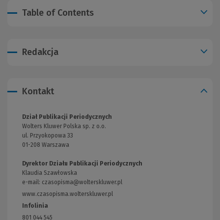
Table of Contents
Redakcja
Kontakt
Dział Publikacji Periodycznych
Wolters Kluwer Polska sp. z o.o.
ul. Przyokopowa 33
01-208 Warszawa
Dyrektor Działu Publikacji Periodycznych
Klaudia Szawłowska
e-mail:
czasopisma@wolterskluwer.pl
www.czasopisma.wolterskluwer.pl
(Link
do
Infolinia
innej
801 044 545