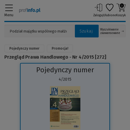
0
Menu
Zaloguj
Ulubione
Koszyk
Wyszukiwanie
Szukaj
zaawansowane
Pojedynczy numer
Promocja!
Przegląd Prawa Handlowego - Nr 4/2015 [272]
Pojedynczy numer
4/2015
(Link
do
innej
strony)