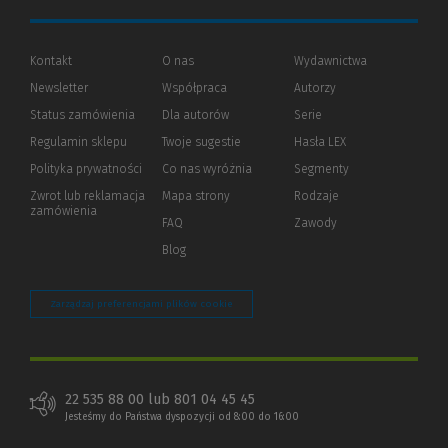
Kontakt
O nas
Wydawnictwa
Newsletter
Współpraca
Autorzy
Status zamówienia
Dla autorów
(Nowe
(Link
Serie
okno)
do
Regulamin sklepu
Twoje sugestie
Hasła LEX
innej
strony)
Polityka prywatności
(Nowe
(Link
Co nas wyróżnia
Segmenty
okno)
do
Zwrot lub reklamacja
Mapa strony
Rodzaje
innej
zamówienia
strony)
FAQ
Zawody
Blog
Zarządzaj preferencjami plików cookie
22 535 88 00 lub 801 04 45 45
Jesteśmy do Państwa dyspozycji od 8:00 do 16:00