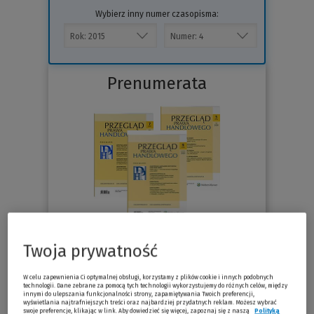
Wybierz inny numer czasopisma:
Prenumerata
76.30 zł
Twoja prywatność
Już od
/miesiąc
W celu zapewnienia Ci optymalnej obsługi, korzystamy z plików cookie i innych podobnych
Sprawdź
technologii. Dane zebrane za pomocą tych technologii wykorzystujemy do różnych celów, między
innymi do ulepszania funkcjonalności strony, zapamiętywania Twoich preferencji,
wyświetlania najtrafniejszych treści oraz najbardziej przydatnych reklam. Możesz wybrać
swoje preferencje, klikając w link. Aby dowiedzieć się więcej, zapoznaj się z naszą
Polityką