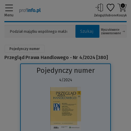
0
Menu
Zaloguj
Ulubione
Koszyk
Wyszukiwanie
Szukaj
zaawansowane
Pojedynczy numer
Przegląd Prawa Handlowego - Nr 4/2024 [380]
Pojedynczy numer
4/2024
(Link
do
innej
strony)