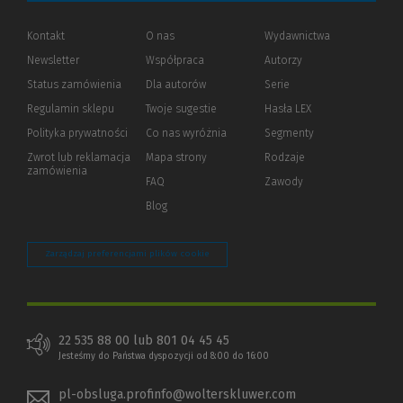
Kontakt
O nas
Wydawnictwa
Newsletter
Współpraca
Autorzy
Status zamówienia
Dla autorów
(Nowe
(Link
Serie
okno)
do
Regulamin sklepu
Twoje sugestie
Hasła LEX
innej
strony)
Polityka prywatności
(Nowe
(Link
Co nas wyróżnia
Segmenty
okno)
do
Zwrot lub reklamacja
Mapa strony
Rodzaje
innej
zamówienia
strony)
FAQ
Zawody
Blog
Zarządzaj preferencjami plików cookie
22 535 88 00 lub 801 04 45 45
Jesteśmy do Państwa dyspozycji od 8:00 do 16:00
pl-obsluga.profinfo@wolterskluwer.com