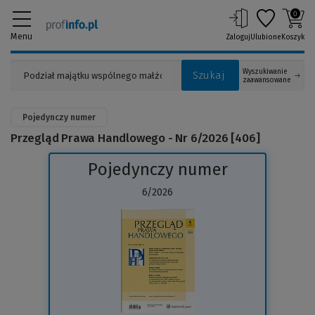
0
Menu
Zaloguj
Ulubione
Koszyk
Wyszukiwanie
Szukaj
zaawansowane
Pojedynczy numer
Przegląd Prawa Handlowego - Nr 6/2026 [406]
Pojedynczy numer
6/2026
(Link
do
innej
strony)