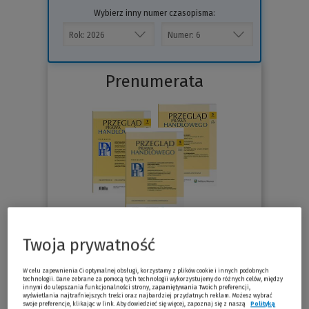
Wybierz inny numer czasopisma:
Prenumerata
Twoja prywatność
76.30 zł
Już od
/miesiąc
W celu zapewnienia Ci optymalnej obsługi, korzystamy z plików cookie i innych podobnych
Sprawdź
technologii. Dane zebrane za pomocą tych technologii wykorzystujemy do różnych celów, między
innymi do ulepszania funkcjonalności strony, zapamiętywania Twoich preferencji,
wyświetlania najtrafniejszych treści oraz najbardziej przydatnych reklam. Możesz wybrać
swoje preferencje, klikając w link. Aby dowiedzieć się więcej, zapoznaj się z naszą
Polityką