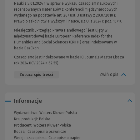
Nauki z 5.01.2024 r. w sprawie wykazu czasopism naukowych i
recenzowanych materiałów z konferencji międzynarodowych,
wydanego na podstawie art. 267 ust. 3 ustawy z 20.07.2018 r. –
Prawo o szkolnictwie wyższym i nauce, Dz.U. z 2024 r. poz. 1571).
Miesięcznik „Przegląd Prawa Handlowego” jest ujęty w
międzynarodowej bazie European Reference Index for the
Humanities and Social Sciences (ERIH+) oraz indeksowany w
bazie BazEkon.
Czasopismo jest indeksowane w bazie ICI Journals Master List za
rok 2024 (ICV 2024 = 62.55).
Zwiń opis
Zobacz spis treści
Informacje
Wydawnictwo:
Wolters Kluwer Polska
Kraj produkcji: Polska
Producent:
Wolters Kluwer Polska
Rodzaj:
Czasopisma prawnicze
Wersje czasopisma:
Czasopismo papier