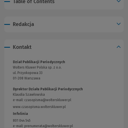
Table of Contents
Redakcja
Kontakt
Dział Publikacji Periodycznych
Wolters Kluwer Polska sp. z o.o.
ul. Przyokopowa 33
01-208 Warszawa
Dyrektor Działu Publikacji Periodycznych
Klaudia Szawłowska
e-mail:
czasopisma@wolterskluwer.pl
www.czasopisma.wolterskluwer.pl
(Link
do
Infolinia
innej
801 044 545
strony)
e-mail: prenumerata@wolterskluwer.pl