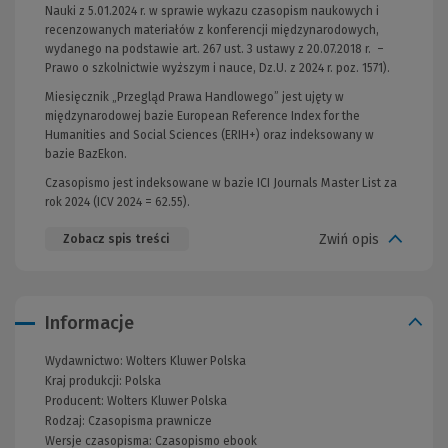
Nauki z 5.01.2024 r. w sprawie wykazu czasopism naukowych i
recenzowanych materiałów z konferencji międzynarodowych,
wydanego na podstawie art. 267 ust. 3 ustawy z 20.07.2018 r. –
Prawo o szkolnictwie wyższym i nauce, Dz.U. z 2024 r. poz. 1571).
Miesięcznik „Przegląd Prawa Handlowego” jest ujęty w
międzynarodowej bazie European Reference Index for the
Humanities and Social Sciences (ERIH+) oraz indeksowany w
bazie BazEkon.
Czasopismo jest indeksowane w bazie ICI Journals Master List za
rok 2024 (ICV 2024 = 62.55).
Zwiń opis
Zobacz spis treści
Informacje
Wydawnictwo:
Wolters Kluwer Polska
Kraj produkcji: Polska
Producent:
Wolters Kluwer Polska
Rodzaj:
Czasopisma prawnicze
Wersje czasopisma:
Czasopismo ebook