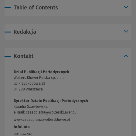
Table of Contents
Redakcja
Kontakt
Dział Publikacji Periodycznych
Wolters Kluwer Polska sp. z o.o.
ul. Przyokopowa 33
01-208 Warszawa
Dyrektor Działu Publikacji Periodycznych
Klaudia Szawłowska
e-mail:
czasopisma@wolterskluwer.pl
www.czasopisma.wolterskluwer.pl
(Link
do
Infolinia
innej
801 044 545