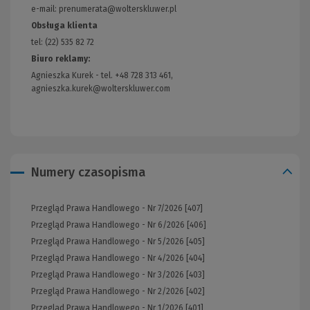
strony)
e-mail: prenumerata@wolterskluwer.pl
Obsługa klienta
tel: (22) 535 82 72
Biuro reklamy:
Agnieszka Kurek - tel. +48 728 313 461,
agnieszka.kurek@wolterskluwer.com
Numery czasopisma
Przegląd Prawa Handlowego - Nr 7/2026 [407]
Przegląd Prawa Handlowego - Nr 6/2026 [406]
Przegląd Prawa Handlowego - Nr 5/2026 [405]
Przegląd Prawa Handlowego - Nr 4/2026 [404]
Przegląd Prawa Handlowego - Nr 3/2026 [403]
Przegląd Prawa Handlowego - Nr 2/2026 [402]
Przegląd Prawa Handlowego - Nr 1/2026 [401]