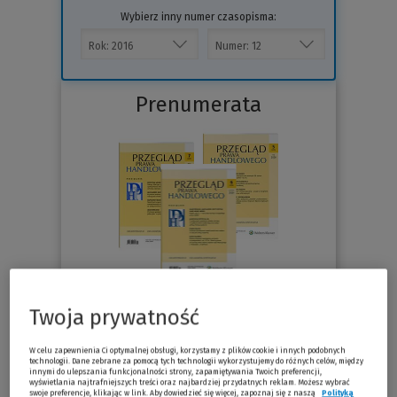
Wybierz inny numer czasopisma:
Prenumerata
76.30 zł
Twoja prywatność
Już od
/miesiąc
W celu zapewnienia Ci optymalnej obsługi, korzystamy z plików cookie i innych podobnych
Sprawdź
technologii. Dane zebrane za pomocą tych technologii wykorzystujemy do różnych celów, między
innymi do ulepszania funkcjonalności strony, zapamiętywania Twoich preferencji,
wyświetlania najtrafniejszych treści oraz najbardziej przydatnych reklam. Możesz wybrać
swoje preferencje, klikając w link. Aby dowiedzieć się więcej, zapoznaj się z naszą
Polityką