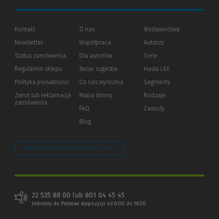
Kontakt
O nas
Wydawnictwa
Newsletter
Współpraca
Autorzy
Status zamówienia
Dla autorów
(Nowe
(Link
Serie
okno)
do
Regulamin sklepu
Twoje sugestie
Hasła LEX
innej
strony)
Polityka prywatności
(Nowe
(Link
Co nas wyróżnia
Segmenty
okno)
do
Zwrot lub reklamacja
Mapa strony
Rodzaje
innej
zamówienia
strony)
FAQ
Zawody
Blog
Zarządzaj preferencjami plików cookie
22 535 88 00 lub 801 04 45 45
Jesteśmy do Państwa dyspozycji od 8:00 do 16:00