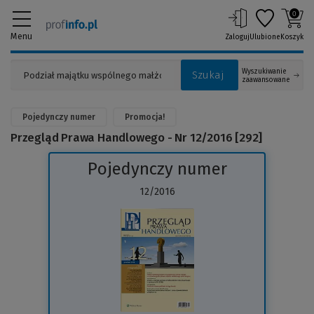
0
Menu
Zaloguj
Ulubione
Koszyk
Wyszukiwanie
Szukaj
zaawansowane
Pojedynczy numer
Promocja!
Przegląd Prawa Handlowego - Nr 12/2016 [292]
Pojedynczy numer
12/2016
(Link
do
innej
strony)