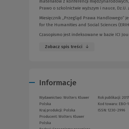
materiałów z konferencji międzynarodowych, 
Prawo o szkolnictwie wyższym i nauce, Dz.U. z 
Miesięcznik „Przegląd Prawa Handlowego” je
for the Humanities and Social Sciences (ERI
Czasopismo jest indeksowane w bazie ICI Journ
Zobacz spis treści
Informacje
Wydawnictwo:
Wolters Kluwer
Rok publikacji:
201
Polska
Kod towaru:
EBO-1
Kraj produkcji: Polska
ISSN:
1230-2996
Producent:
Wolters Kluwer
Polska