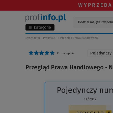
Kategorie
Jesteś tutaj:
Profinfo.pl
Przegląd Prawa Handlowego
Pojedynczy
Poznaj opinie
Przegląd Prawa Handlowego - Nr
Pojedynczy nu
11/2017
(