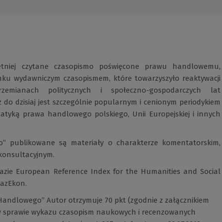
tniej czytane czasopismo poświęcone prawu handlowemu,
nku wydawniczym czasopismem, które towarzyszyło reaktywacji
ianach politycznych i społeczno-gospodarczych lat
ż do dzisiaj jest szczególnie popularnym i cenionym periodykiem
tyką prawa handlowego polskiego, Unii Europejskiej i innych
 publikowane są materiały o charakterze komentatorskim,
konsultacyjnym.
azie European Reference Index for the Humanities and Social
BazEkon.
Handlowego” Autor otrzymuje 70 pkt (zgodnie z załącznikiem
. w sprawie wykazu czasopism naukowych i recenzowanych