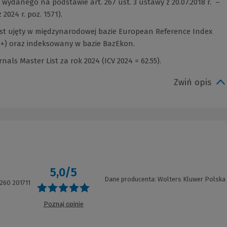
wydanego na podstawie art. 267 ust. 3 ustawy z 20.07.2018 r. –
2024 r. poz. 1571).
st ujęty w międzynarodowej bazie European Reference Index
H+) oraz indeksowany w bazie BazEkon.
als Master List za rok 2024 (ICV 2024 = 62.55).
Zwiń opis
5,0/5
7
Dane producenta: Wolters Kluwer Polska
260 201711
Poznaj opinie