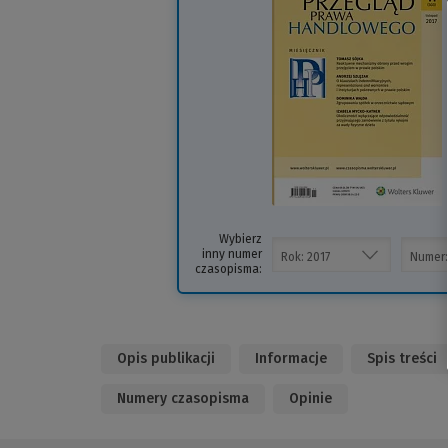
i
s
Wybierz
inny numer
czasopisma:
Opis publikacji
Informacje
Spis treści
Numery czasopisma
Opinie