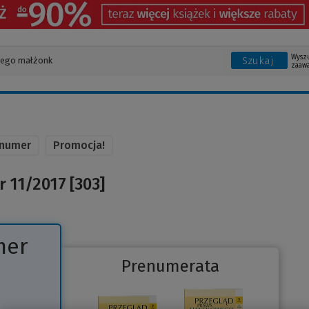
Wysz
Szukaj
zaaw
 numer
Promocja!
 11/2017 [303]
mer
Prenumerata
Link
do