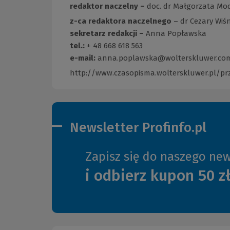
redaktor naczelny –
doc. dr Małgorzata Mo
z-ca redaktora naczelnego
– dr Cezary Wiś
sekretarz redakcji –
Anna Popławska
tel.:
+ 48 668 618 563
e-mail:
anna.poplawska@wolterskluwer.co
http://www.czasopisma.wolterskluwer.pl/
Newsletter Profinfo.pl
Zapisz się do naszego new
i odbierz kupon 50 z