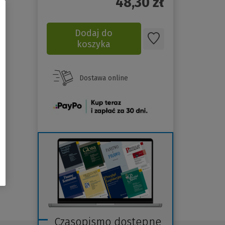
48,30
zł
Dodaj do
koszyka
Dostawa online
(Nowe
okno)
Czasopismo dostępne