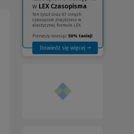
w
LEX Czasopisma
Ten tytuł oraz 67 innych
czasopism znajdziesz w
elastycznej formule LEX.
Pierwszy miesiąc
50% taniej!
Dowiedz się więcej
(Nowe
(Link
okno)
do
innej
strony)