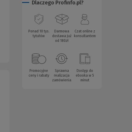
Dlaczego Profinfo.pl?
Ponad 10 tys.
Darmowa
Czat online z
tytułów
dostawa już
konsultantem
od 180zł
Promocyjne
Sprawna
Dostęp do
ceny i rabaty
realizacja
ebooka w 5
zamówienia
minut