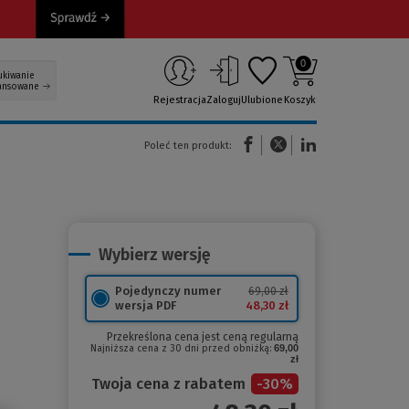
0
ukiwanie
ansowane
Rejestracja
Zaloguj
Ulubione
Koszyk
(Nowe okno)
(Link do innej strony)
(Link do innej strony)
Poleć ten produkt:
Wybierz wersję
Pojedynczy numer
69,00 zł
48,30 zł
wersja PDF
Przekreślona cena jest ceną regularną
Najniższa cena z 30 dni przed obniżką:
69,00
zł
Twoja cena z rabatem
-
30
%