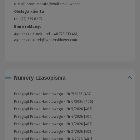
strony)
e-mail: prenumerata@wolterskluwer.pl
Obsługa klienta
tel: (22) 535 82 72
Biuro reklamy:
Agnieszka Kurek - tel. +48 728 313 461,
agnieszka.kurek@wolterskluwer.com
Numery czasopisma
Przegląd Prawa Handlowego - Nr 7/2026 [407]
Przegląd Prawa Handlowego - Nr 6/2026 [406]
Przegląd Prawa Handlowego - Nr 5/2026 [405]
Przegląd Prawa Handlowego - Nr 4/2026 [404]
Przegląd Prawa Handlowego - Nr 3/2026 [403]
Przegląd Prawa Handlowego - Nr 2/2026 [402]
Przegląd Prawa Handlowego - Nr 1/2026 [401]