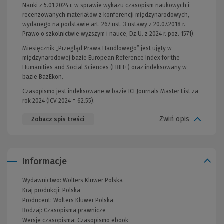
Nauki z 5.01.2024 r. w sprawie wykazu czasopism naukowych i
recenzowanych materiałów z konferencji międzynarodowych,
wydanego na podstawie art. 267 ust. 3 ustawy z 20.07.2018 r. –
Prawo o szkolnictwie wyższym i nauce, Dz.U. z 2024 r. poz. 1571).
Miesięcznik „Przegląd Prawa Handlowego” jest ujęty w
międzynarodowej bazie European Reference Index for the
Humanities and Social Sciences (ERIH+) oraz indeksowany w
bazie BazEkon.
Czasopismo jest indeksowane w bazie ICI Journals Master List za
rok 2024 (ICV 2024 = 62.55).
Zwiń opis
Zobacz spis treści
Informacje
Wydawnictwo:
Wolters Kluwer Polska
Kraj produkcji: Polska
Producent:
Wolters Kluwer Polska
Rodzaj:
Czasopisma prawnicze
Wersje czasopisma:
Czasopismo ebook