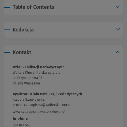
Table of Contents
Redakcja
Kontakt
Dział Publikacji Periodycznych
Wolters Kluwer Polska sp. z o.o.
ul. Przyokopowa 33
01-208 Warszawa
Dyrektor Działu Publikacji Periodycznych
Klaudia Szawłowska
e-mail:
czasopisma@wolterskluwer.pl
www.czasopisma.wolterskluwer.pl
(Link
do
Infolinia
innej
801 044 545