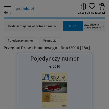
0
Menu
Zaloguj
Ulubione
Koszyk
Wyszukiwanie
Szukaj
zaawansowane
Pojedynczy numer
Promocja!
Przegląd Prawa Handlowego - Nr 4/2016 [284]
Pojedynczy numer
4/2016
(Link
do
innej
strony)