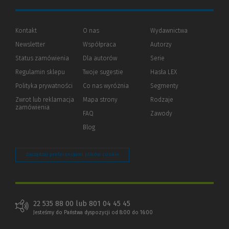
Kontakt
O nas
Wydawnictwa
Newsletter
Współpraca
Autorzy
Status zamówienia
Dla autorów
(Nowe
(Link
Serie
okno)
do
Regulamin sklepu
Twoje sugestie
Hasła LEX
innej
strony)
Polityka prywatności
(Nowe
(Link
Co nas wyróżnia
Segmenty
okno)
do
Zwrot lub reklamacja
Mapa strony
Rodzaje
innej
zamówienia
strony)
FAQ
Zawody
Blog
Zarządzaj preferencjami plików cookie
22 535 88 00 lub 801 04 45 45
Jesteśmy do Państwa dyspozycji od 8:00 do 16:00