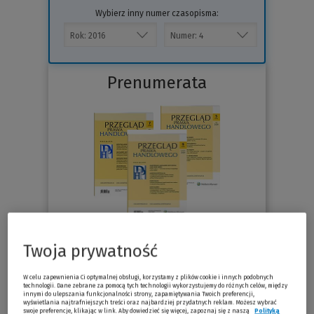
Wybierz inny numer czasopisma:
Prenumerata
76.30 zł
Już od
/miesiąc
Twoja prywatność
W celu zapewnienia Ci optymalnej obsługi, korzystamy z plików cookie i innych podobnych
Sprawdź
technologii. Dane zebrane za pomocą tych technologii wykorzystujemy do różnych celów, między
innymi do ulepszania funkcjonalności strony, zapamiętywania Twoich preferencji,
wyświetlania najtrafniejszych treści oraz najbardziej przydatnych reklam. Możesz wybrać
swoje preferencje, klikając w link. Aby dowiedzieć się więcej, zapoznaj się z naszą
Polityką